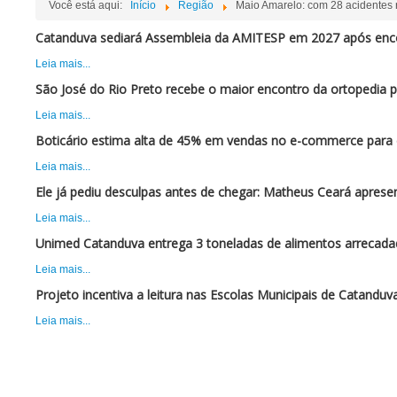
Você está aqui:
Início
Região
Maio Amarelo: com 28 acidentes r
Catanduva sediará Assembleia da AMITESP em 2027 após enc
Leia mais...
São José do Rio Preto recebe o maior encontro da ortopedia 
Leia mais...
Boticário estima alta de 45% em vendas no e-commerce para 
Leia mais...
Ele já pediu desculpas antes de chegar: Matheus Ceará apres
Leia mais...
Unimed Catanduva entrega 3 toneladas de alimentos arrecadad
Leia mais...
Projeto incentiva a leitura nas Escolas Municipais de Catanduv
Leia mais...