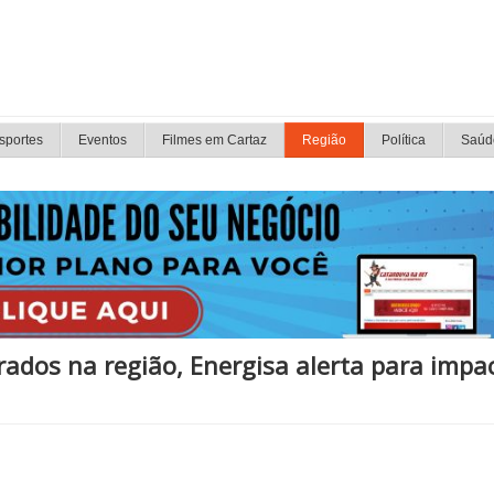
sportes
Eventos
Filmes em Cartaz
Região
Política
Saúd
rados na região, Energisa alerta para impa