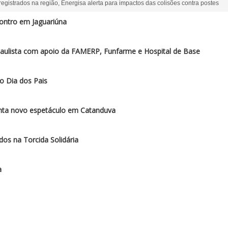
egistrados na região, Energisa alerta para impactos das colisões contra postes
ontro em Jaguariúna
paulista com apoio da FAMERP, Funfarme e Hospital de Base
o Dia dos Pais
enta novo espetáculo em Catanduva
os na Torcida Solidária
a