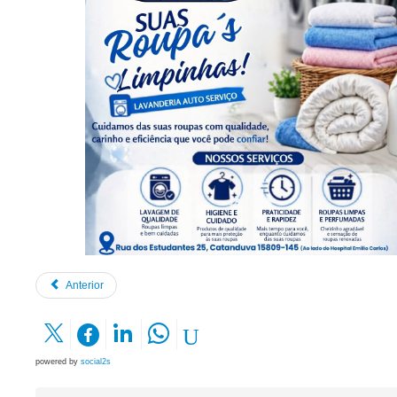
Anterior
powered by
social2s