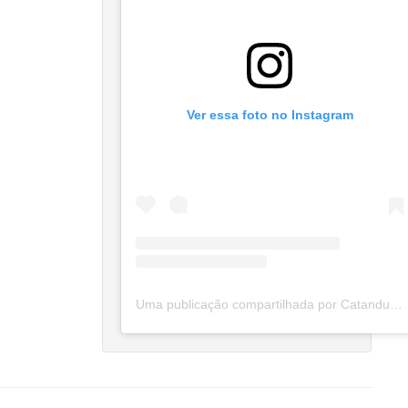
Ver essa foto no Instagram
Uma publicação compartilhada por Catanduva Na Net (@catanduvananett)