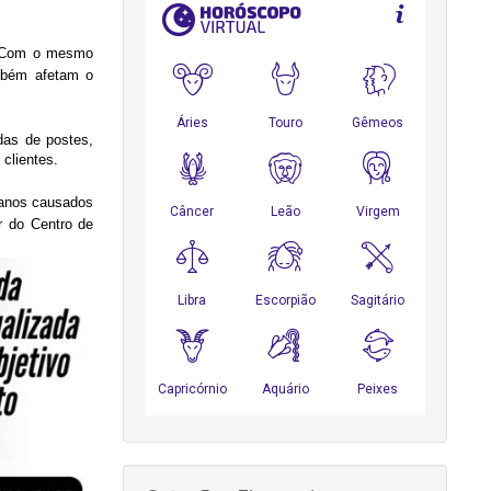
o. Com o mesmo
ambém afetam o
das de postes,
clientes.
danos causados
or do Centro de