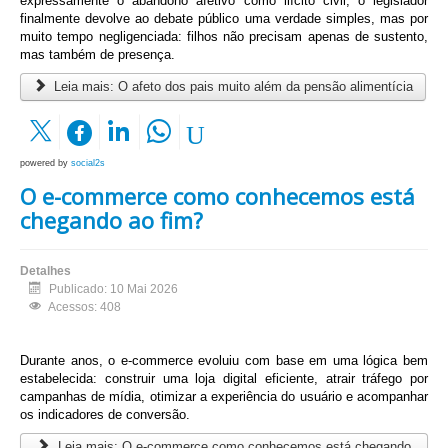
expressamente o abandono afetivo como ilícito civil, o legislador
finalmente devolve ao debate público uma verdade simples, mas por
muito tempo negligenciada: filhos não precisam apenas de sustento,
mas também de presença.
Leia mais: O afeto dos pais muito além da pensão alimentícia
powered by
social2s
O e-commerce como conhecemos está
chegando ao fim?
Detalhes
Publicado: 10 Mai 2026
Acessos: 408
Durante anos, o e-commerce evoluiu com base em uma lógica bem
estabelecida: construir uma loja digital eficiente, atrair tráfego por
campanhas de mídia, otimizar a experiência do usuário e acompanhar
os indicadores de conversão.
Leia mais: O e-commerce como conhecemos está chegando