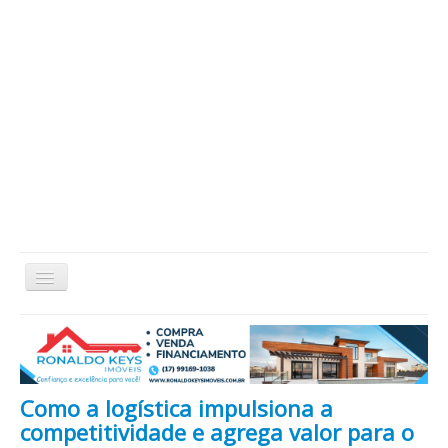
Alternar
Navegação
Home
Cidade
Cultura
Economia
Educação
Esportes
Eventos
Filmes em Cartaz
Região
Política
Saúde
Tecnologia
Cinema / Série / TV
Como a logística impulsiona a
Nacional / Mundo
Vida / Estilo
Artigo / Coluna
competitividade e agrega valor para o