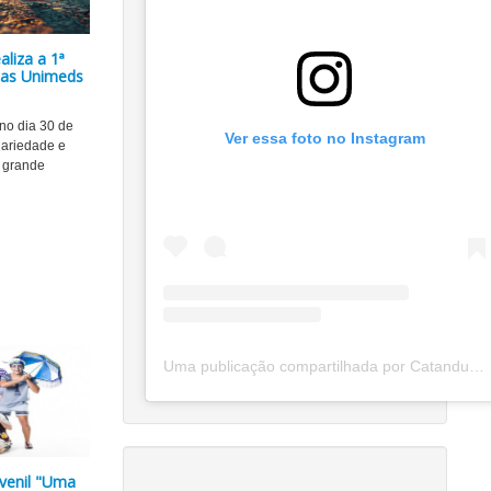
liza a 1ª
das Unimeds
 no dia 30 de
Ver essa foto no Instagram
dariedade e
 grande
Uma publicação compartilhada por Catanduva Na Net (@catanduvananett)
uvenil "Uma