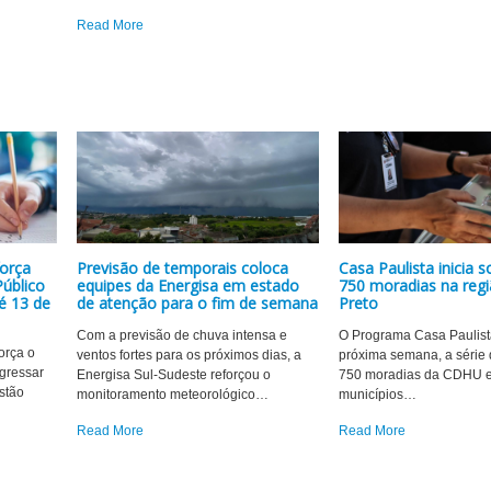
Read More
força
Previsão de temporais coloca
Casa Paulista inicia s
úblico
equipes da Energisa em estado
750 moradias na regi
é 13 de
de atenção para o fim de semana
Preto
Com a previsão de chuva intensa e
O Programa Casa Paulist
orça o
ventos fortes para os próximos dias, a
próxima semana, a série 
ngressar
Energisa Sul-Sudeste reforçou o
750 moradias da CDHU 
estão
monitoramento meteorológico
…
municípios
…
Read More
Read More