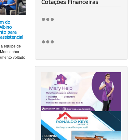
Cotações Financeiras
em do
Albino
ento para
assistencial
, a equipe de
 Monsenhor
namento voltado