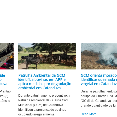
ide
Patrulha Ambiental da GCM
GCM orienta morado
o
identifica bovinos em APP e
identificar queimada 
nduva
aplica medidas por degradação
vegetal em Catanduv
ambiental em Catanduva
 Plantão
Durante patrulhamento p
Durante patrulhamento preventivo, a
ira (3)
equipe da Guarda Civil M
Patrulha Ambiental da Guarda Civil
rânsito
(GCM) de Catanduva iden
Municipal (GCM) de Catanduva
grande quantidade de fu
identificou a presença de bovinos
Read More
ocupando irregularmente
…