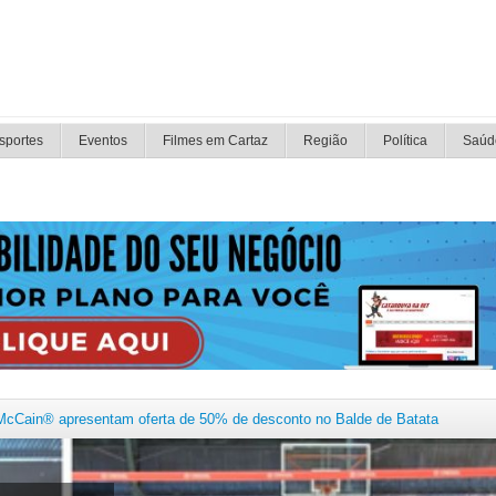
sportes
Eventos
Filmes em Cartaz
Região
Política
Saúd
exige avaliação criteriosa, segundo psicóloga do PAS