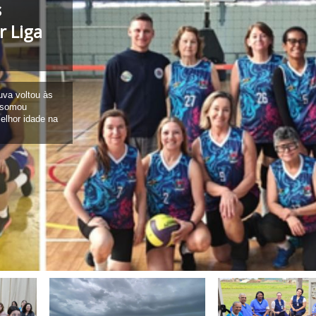
s
r Liga
uva voltou às
e somou
elhor idade na
Read