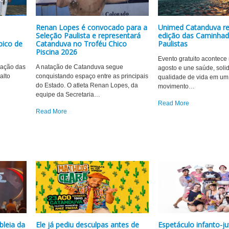
Renan Lopes é convocado para a
Unimed Catanduva rea
Seleção Paulista e representará
edição das Caminha
pico de
Catanduva no Troféu Chico
Paulistas
Piscina 2026
Evento gratuito acontece
ração das
A natação de Catanduva segue
agosto e une saúde, soli
alto
conquistando espaço entre as principais
qualidade de vida em um
do Estado. O atleta Renan Lopes, da
movimento
…
equipe da Secretaria
…
Read More
Read More
leia da
Ele já pediu desculpas antes de
Espetáculo infanto-j