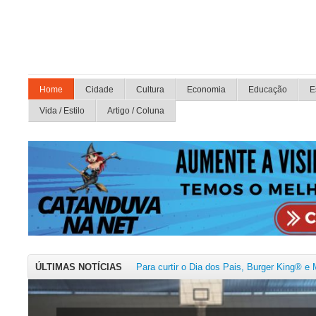
Home
Cidade
Cultura
Economia
Educação
E
Vida / Estilo
Artigo / Coluna
Aumento da busca por diagnóstico de TDAH 
ÚLTIMAS NOTÍCIAS