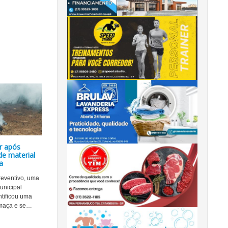
r após
de material
a
reventivo, uma
unicipal
tificou uma
maça e se
…