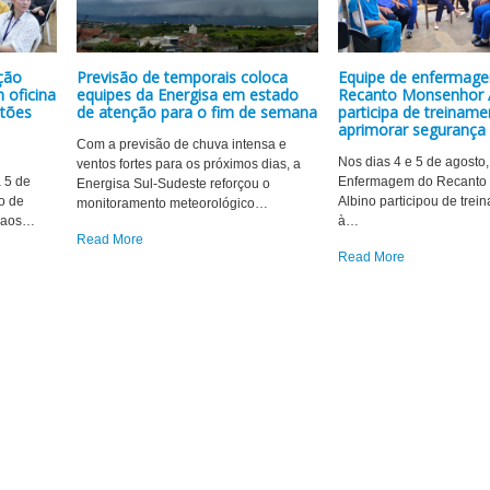
ção
Previsão de temporais coloca
Equipe de enfermag
oficina
equipes da Energisa em estado
Recanto Monsenhor 
stões
de atenção para o fim de semana
participa de treinam
aprimorar segurança 
Com a previsão de chuva intensa e
Nos dias 4 e 5 de agosto
ventos fortes para os próximos dias, a
a 5 de
Enfermagem do Recanto
Energisa Sul-Sudeste reforçou o
o de
Albino participou de trei
monitoramento meteorológico
…
 aos
…
à
…
Read More
Read More