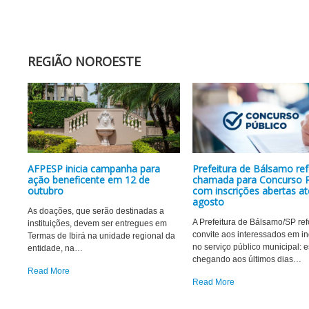
REGIÃO NOROESTE
AFPESP inicia campanha para
Prefeitura de Bálsamo re
ação beneficente em 12 de
chamada para Concurso P
outubro
com inscrições abertas at
agosto
As doações, que serão destinadas a
A Prefeitura de Bálsamo/SP ref
instituições, devem ser entregues em
convite aos interessados em i
Termas de Ibirá na unidade regional da
no serviço público municipal: 
entidade, na
…
chegando aos últimos dias
…
Read More
Read More