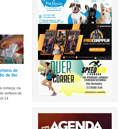
orteios de
ão de Rio
a começa, na
de sorteios de
em 14