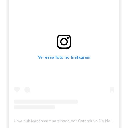
Ver essa foto no Instagram
Uma publicação compartilhada por Catanduva Na Net (@catanduvananett)