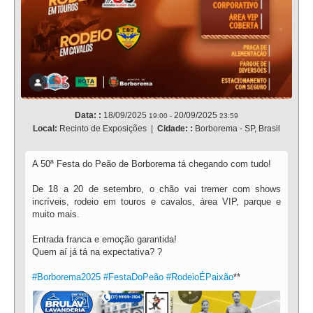
Data: :
18/09/2025
20/09/2025
19:00
-
23:59
Local:
Recinto de Exposições
|
Cidade: :
Borborema - SP, Brasil
A 50ª Festa do Peão de Borborema tá chegando com tudo!
De 18 a 20 de setembro, o chão vai tremer com shows
incríveis, rodeio em touros e cavalos, área VIP, parque e
muito mais.
Entrada franca e emoção garantida!
Quem aí já tá na expectativa? ?
#Borborema2025
#FestaDoPeão
#RodeioÉPaixão
**