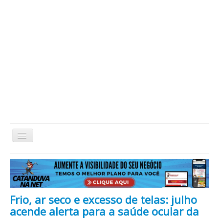
Alternar
Navegação
Home
Cidade
Cultura
Economia
Educação
Esportes
Eventos
Filmes em Cartaz
Região
Política
Saúde
Tecnologia
Cinema / Série / TV
Frio, ar seco e excesso de telas: julho
Nacional / Mundo
Vida / Estilo
Artigo / Coluna
acende alerta para a saúde ocular da