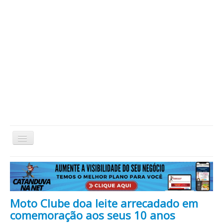
Alternar
Navegação
Home
Cidade
Cultura
Economia
Educação
Esportes
Eventos
Filmes em Cartaz
Região
Política
Saúde
Tecnologia
Cinema / Série / TV
Moto Clube doa leite arrecadado em
Nacional / Mundo
Vida / Estilo
Artigo / Coluna
comemoração aos seus 10 anos