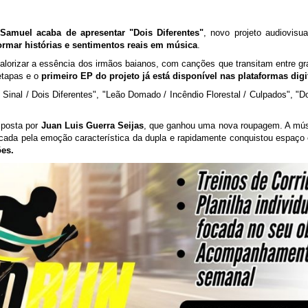
 Samuel acaba de apresentar "Dois Diferentes"
, novo projeto audiovisu
ormar histórias e sentimentos reais em música
.
lorizar a essência dos irmãos baianos, com canções que transitam entre gra
etapas e o
primeiro EP do projeto já está disponível nas plataformas digi
nal / Dois Diferentes", "Leão Domado / Incêndio Florestal / Culpados", "Do
mposta por
Juan Luis Guerra Seijas
, que ganhou uma nova roupagem. A músi
cada pela emoção característica da dupla e rapidamente conquistou espaço e
ões.