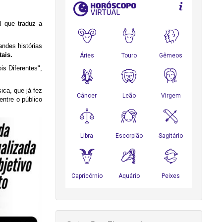
al que traduz a
ndes histórias
tais.
is Diferentes",
ca, que já fez
ntre o público