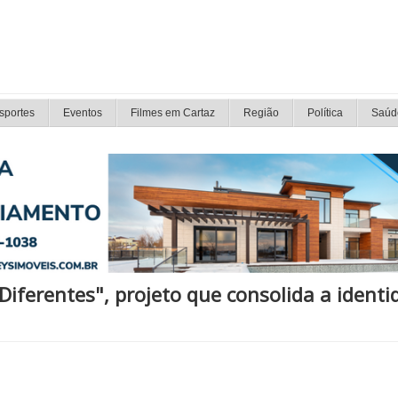
sportes
Eventos
Filmes em Cartaz
Região
Política
Saúd
iferentes", projeto que consolida a identi