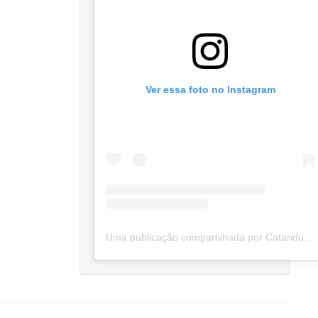
Ver essa foto no Instagram
Uma publicação compartilhada por Catanduva Na Net (@catanduvananett)