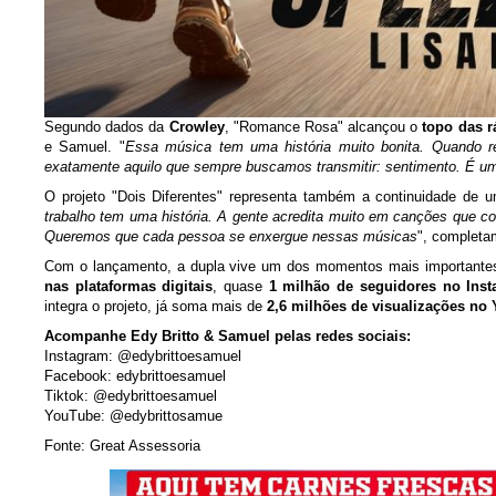
Segundo dados da
Crowley
, "Romance Rosa" alcançou o
topo das r
e Samuel. "
Essa música tem uma história muito bonita. Quando r
exatamente aquilo que sempre buscamos transmitir: sentimento. É u
O projeto "Dois Diferentes" representa também a continuidade de u
trabalho tem uma história. A gente acredita muito em canções que 
Queremos que cada pessoa se enxergue nessas músicas
", completa
Com o lançamento, a dupla vive um dos momentos mais importantes
nas plataformas digitais
, quase
1 milhão de seguidores no Ins
integra o projeto, já soma mais de
2,6 milhões de visualizações no
Acompanhe Edy Britto & Samuel pelas redes sociais:
Instagram: @edybrittoesamuel
Facebook: edybrittoesamuel
Tiktok: @edybrittoesamuel
YouTube: @edybrittosamue
Fonte: G
reat Assessoria