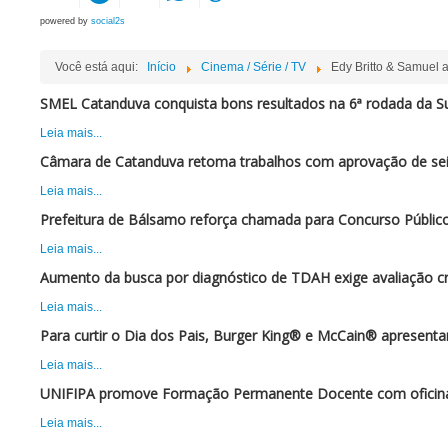
powered by
social2s
Você está aqui:
Início
Cinema / Série / TV
Edy Britto & Samuel 
SMEL Catanduva conquista bons resultados na 6ª rodada da Su
Leia mais...
Câmara de Catanduva retoma trabalhos com aprovação de sei
Leia mais...
Prefeitura de Bálsamo reforça chamada para Concurso Público
Leia mais...
Aumento da busca por diagnóstico de TDAH exige avaliação cr
Leia mais...
Para curtir o Dia dos Pais, Burger King® e McCain® apresent
Leia mais...
UNIFIPA promove Formação Permanente Docente com oficina 
Leia mais...