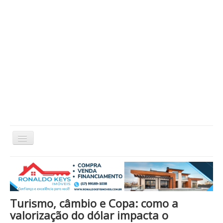
Alternar
Navegação
Home
Cidade
Cultura
Economia
Educação
Esportes
Eventos
Filmes em Cartaz
Região
Política
Saúde
Tecnologia
Cinema / Série / TV
Turismo, câmbio e Copa: como a
Nacional / Mundo
Vida / Estilo
Artigo / Coluna
valorização do dólar impacta o