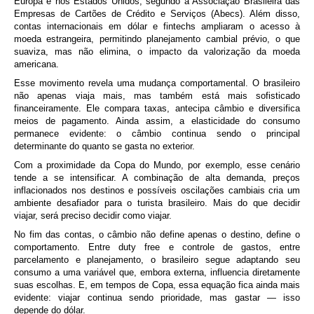
Europa e nos Estados Unidos, segundo a Associação Brasileira das
Empresas de Cartões de Crédito e Serviços (Abecs). Além disso,
contas internacionais em dólar e fintechs ampliaram o acesso à
moeda estrangeira, permitindo planejamento cambial prévio, o que
suaviza, mas não elimina, o impacto da valorização da moeda
americana.
Esse movimento revela uma mudança comportamental. O brasileiro
não apenas viaja mais, mas também está mais sofisticado
financeiramente. Ele compara taxas, antecipa câmbio e diversifica
meios de pagamento. Ainda assim, a elasticidade do consumo
permanece evidente: o câmbio continua sendo o principal
determinante do quanto se gasta no exterior.
Com a proximidade da Copa do Mundo, por exemplo, esse cenário
tende a se intensificar. A combinação de alta demanda, preços
inflacionados nos destinos e possíveis oscilações cambiais cria um
ambiente desafiador para o turista brasileiro. Mais do que decidir
viajar, será preciso decidir como viajar.
No fim das contas, o câmbio não define apenas o destino, define o
comportamento. Entre duty free e controle de gastos, entre
parcelamento e planejamento, o brasileiro segue adaptando seu
consumo a uma variável que, embora externa, influencia diretamente
suas escolhas. E, em tempos de Copa, essa equação fica ainda mais
evidente: viajar continua sendo prioridade, mas gastar — isso
depende do dólar.