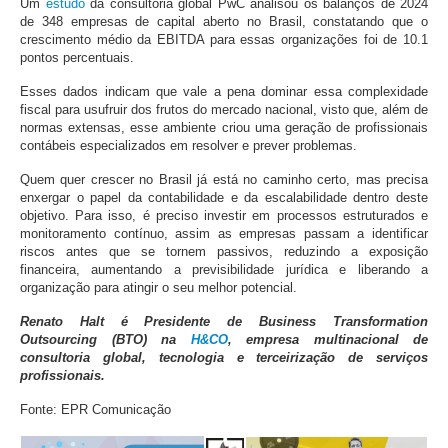
Um
estudo
da consultoria global PwC analisou os balanços de 2024
de 348 empresas de capital aberto no Brasil, constatando que o
crescimento médio da EBITDA para essas organizações foi de 10.1
pontos percentuais.
Esses dados indicam que vale a pena dominar essa complexidade
fiscal para usufruir dos frutos do mercado nacional, visto que, além de
normas extensas, esse ambiente criou uma geração de profissionais
contábeis especializados em resolver e prever problemas.
Quem quer crescer no Brasil já está no caminho certo, mas precisa
enxergar o papel da contabilidade e da escalabilidade dentro deste
objetivo. Para isso, é preciso investir em processos estruturados e
monitoramento contínuo, assim as empresas passam a identificar
riscos antes que se tornem passivos, reduzindo a exposição
financeira, aumentando a previsibilidade jurídica e liberando a
organização para atingir o seu melhor potencial.
Renato Halt é Presidente de Business Transformation
Outsourcing (BTO) na
H&CO
, empresa multinacional de
consultoria global, tecnologia e terceirização de serviços
profissionais.
Fonte: EPR Comunicação