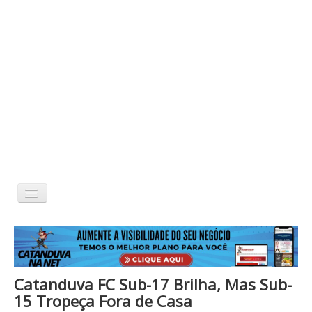
Alternar
Navegação
Home
Cidade
Cultura
Economia
Educação
Esportes
Eventos
Filmes em Cartaz
Região
Política
Saúde
Tecnologia
Cinema / Série / TV
Catanduva FC Sub-17 Brilha, Mas Sub-
Nacional / Mundo
Vida / Estilo
Artigo / Coluna
15 Tropeça Fora de Casa