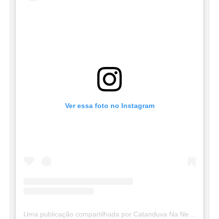
Ver essa foto no Instagram
Uma publicação compartilhada por Catanduva Na Net (@catanduvananett)