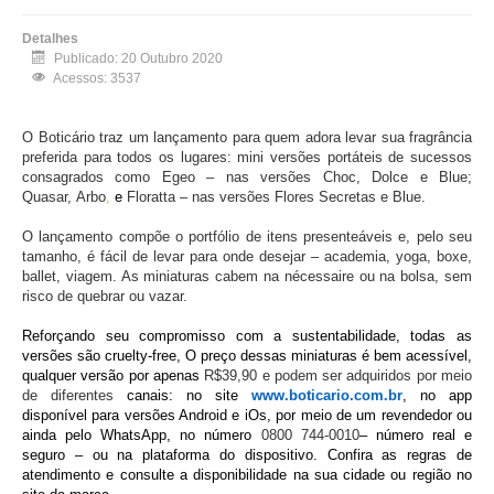
Detalhes
Publicado: 20 Outubro 2020
Acessos: 3537
O Boticário traz um lançamento para quem adora levar sua fragrância
preferida para todos os lugares: mini versões portáteis de sucessos
consagrados como Egeo – nas versões Choc, Dolce e Blue;
Quasar, Arbo
,
e
Floratta – nas versões Flores Secretas e Blue.
O lançamento compõe o portfólio de itens presenteáveis e, pelo seu
tamanho, é fácil de levar para onde desejar – academia, yoga, boxe,
ballet, viagem. As miniaturas cabem na nécessaire ou na bolsa, sem
risco de quebrar ou vazar.
Reforçando seu compromisso com a sustentabilidade, todas as
versões são cruelty-free,
O preço dessas miniaturas é bem acessível,
qualquer versão por apenas
R$39,90 e podem ser adquiridos por meio
de diferentes
canais: no site
www.boticario.com.br
, no app
disponível para versões Android e iOs, por meio de um revendedor ou
ainda pelo WhatsApp, no número
0800 744-0010
– número real e
seguro – ou na plataforma do dispositivo. Confira as regras de
atendimento e consulte a disponibilidade na sua cidade ou região no