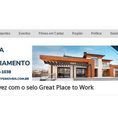
sportes
Eventos
Filmes em Cartaz
Região
Política
Saúd
vez com o selo Great Place to Work