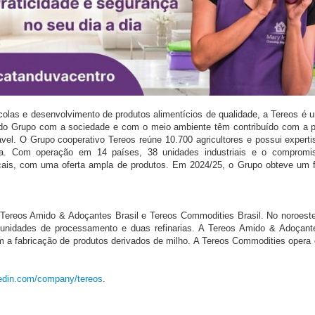
olas e desenvolvimento de produtos alimentícios de qualidade, a Tereos é u
 do Grupo com a sociedade e com o meio ambiente têm contribuído com a 
el. O Grupo cooperativo Tereos reúne 10.700 agricultores e possui experti
ata. Com operação em 14 países, 38 unidades industriais e o compromi
cais, com uma oferta ampla de produtos. Em 2024/25, o Grupo obteve um 
, Tereos Amido & Adoçantes Brasil e Tereos Commodities Brasil. No noroest
 unidades de processamento e duas refinarias. A Tereos Amido & Adoçant
com a fabricação de produtos derivados de milho. A Tereos Commodities opera
nkedin.com/company/tereos
.