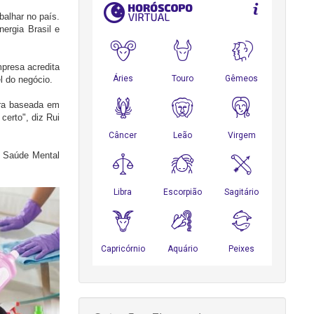
balhar no país.
ergia Brasil e
mpresa acredita
l do negócio.
ura baseada em
erto", diz Rui
m Saúde Mental