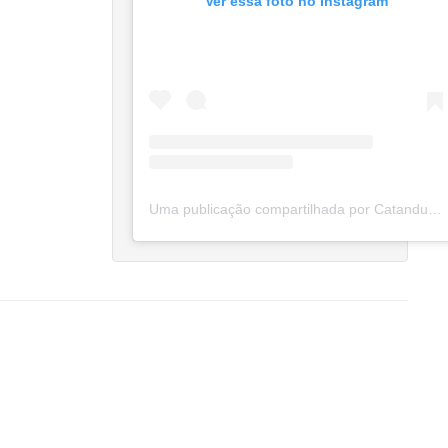
Ver essa foto no Instagram
Uma publicação compartilhada por Catanduva Na Net (@catanduvananett)