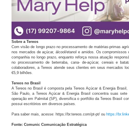
Sobre a Tereos
Com visão de longo prazo no processamento de matérias-primas agríc
nos mercados de açúcar, álcool/etanol e amidos. Os compromissos
companhia no longo prazo, enquanto reforça nossa atuação responsáv
no processamento de beterraba, cana- de-açúcar, cereais e bat
colaboradores, a Tereos atende seus clientes em seus mercados lo
€5,9 bilhões.
Tereos no Brasil
A Tereos no Brasil é composta pela Tereos Açúcar & Energia Brasil
São Paulo, a Tereos Açúcar & Energia Brasil concentra suas sete
operação em Palmital (SP), diversifica o portfólio da Tereos Brasil 
possui escritórios em diversos países.
Para saber mais, acesse: https://br.tereos.com/pt-pt/ ou
https://br.li
Fonte: Comunic Comunicação Estratégica