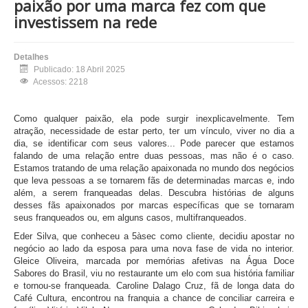
paixão por uma marca fez com que
investissem na rede
Detalhes
Publicado: 18 Abril 2025
Acessos: 2218
Como qualquer paixão, ela pode surgir inexplicavelmente. Tem
atração, necessidade de estar perto, ter um vínculo, viver no dia a
dia, se identificar com seus valores... Pode parecer que estamos
falando de uma relação entre duas pessoas, mas não é o caso.
Estamos tratando de uma relação apaixonada no mundo dos negócios
que leva pessoas a se tornarem fãs de determinadas marcas e, indo
além, a serem franqueadas delas. Descubra histórias de alguns
desses fãs apaixonados por marcas específicas que se tornaram
seus franqueados ou, em alguns casos, multifranqueados.
Eder Silva, que conheceu a 5àsec como cliente, decidiu apostar no
negócio ao lado da esposa para uma nova fase de vida no interior.
Gleice Oliveira, marcada por memórias afetivas na Água Doce
Sabores do Brasil, viu no restaurante um elo com sua história familiar
e tornou-se franqueada. Caroline Dalago Cruz, fã de longa data do
Café Cultura, encontrou na franquia a chance de conciliar carreira e