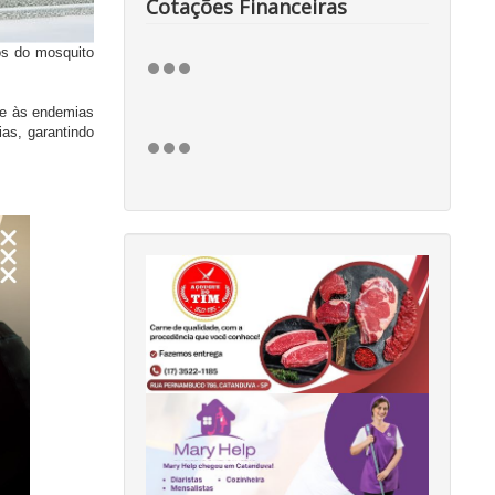
Cotações Financeiras
os do mosquito
te às endemias
ias, garantindo