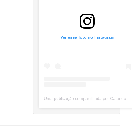
Ver essa foto no Instagram
Uma publicação compartilhada por Catanduva Na Net (@catanduvananett)