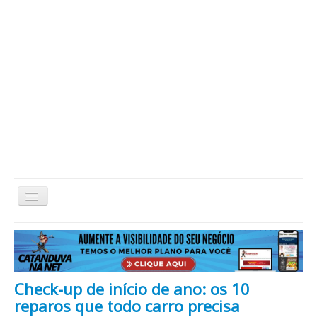
Alternar
Navegação
Home
Cidade
Cultura
Economia
Educação
Esportes
Eventos
Filmes em Cartaz
Região
Política
Saúde
Tecnologia
Cinema / Série / TV
Check-up de início de ano: os 10
Nacional / Mundo
Vida / Estilo
Artigo / Coluna
reparos que todo carro precisa