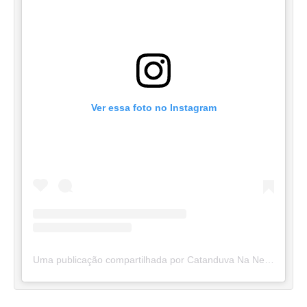
Ver essa foto no Instagram
Uma publicação compartilhada por Catanduva Na Net (@catanduvananett)