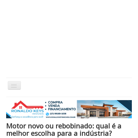
Alternar
Navegação
Home
Cidade
Cultura
Economia
Educação
Esportes
Eventos
Filmes em Cartaz
Região
Política
Saúde
Tecnologia
Cinema / Série / TV
Motor novo ou rebobinado: qual é a
Nacional / Mundo
Vida / Estilo
Artigo / Coluna
melhor escolha para a indústria?