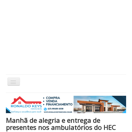
Alternar
Navegação
Home
Cidade
Cultura
Economia
Educação
Esportes
Eventos
Filmes em Cartaz
Região
Política
Saúde
Tecnologia
Cinema / Série / TV
Manhã de alegria e entrega de
Nacional / Mundo
Vida / Estilo
Artigo / Coluna
presentes nos ambulatórios do HEC