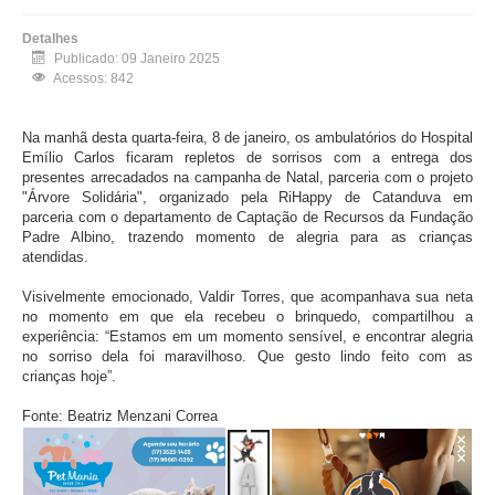
Detalhes
Publicado: 09 Janeiro 2025
Acessos: 842
Na manhã desta
quarta
-feira,
8 de janeiro
, os ambulatórios do Hospital
Emílio Carlos ficaram repletos de sorrisos com a entrega dos
presentes arrecadados na campanha de
Natal
, parceria com o
projeto
"Árvore Solidária", organizado pela RiHappy de Catanduva em
parceria com o departamento de Captação de Recursos da Fundação
Padre Albino, trazendo momento de alegria para as crianças
atendidas.
Visivelmente emocionado, Valdir Torres, que acompanhava sua neta
no momento em que ela recebeu o brinquedo, compartilhou a
experiência: “Estamos em um momento sensível, e encontrar alegria
no sorriso dela foi maravilhoso. Que gesto lindo feito com as
crianças
hoje
”.
Fonte: Beatriz Menzani Correa