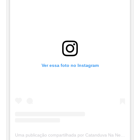
Ver essa foto no Instagram
Uma publicação compartilhada por Catanduva Na Net (@catanduvananett)