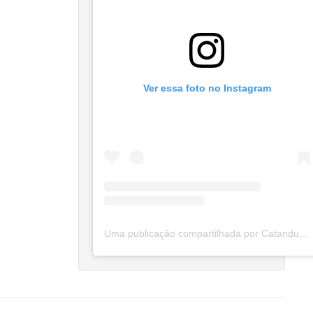
Ver essa foto no Instagram
Uma publicação compartilhada por Catanduva Na Net (@catanduvananett)