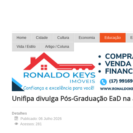
Home
Cidade
Cultura
Economia
Educação
E
Vida / Estilo
Artigo / Coluna
Unifipa divulga Pós-Graduação EaD na 
Detalhes
Publicado: 06 Julho 2026
Acessos: 281