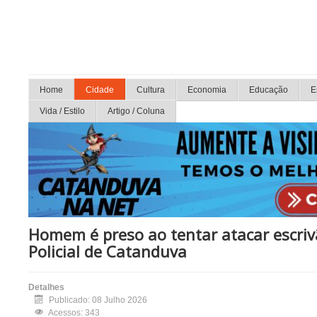
Home
Cidade
Cultura
Economia
Educação
E
Vida / Estilo
Artigo / Coluna
Homem é preso ao tentar atacar escriv
Policial de Catanduva
Detalhes
Publicado: 08 Julho 2026
Acessos: 343