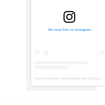
Ver essa foto no Instagram
Uma publicação compartilhada por Catanduva Na Net (@catanduvananett)