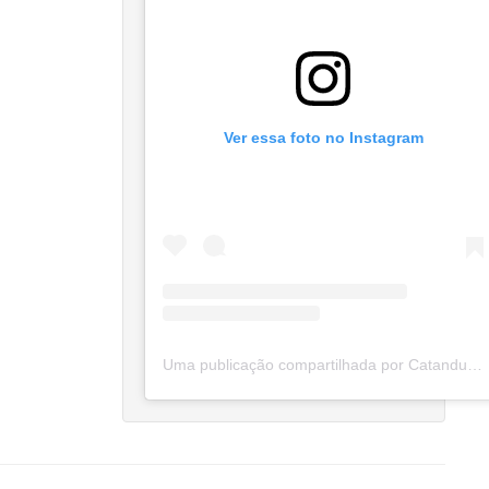
Ver essa foto no Instagram
Uma publicação compartilhada por Catanduva Na Net (@catanduvananett)