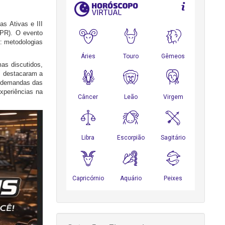
s Ativas e III
(PR). O evento
r: metodologias
mas discutidos,
s destacaram a
às demandas das
xperiências na