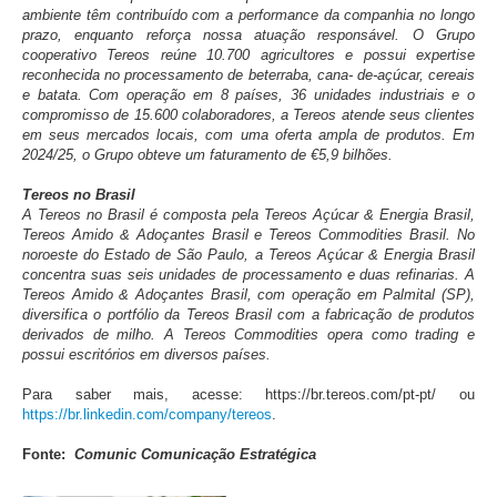
ambiente têm contribuído com a performance da companhia no longo
prazo, enquanto reforça nossa atuação responsável. O Grupo
cooperativo Tereos reúne 10.700 agricultores e possui expertise
reconhecida no processamento de beterraba, cana- de-açúcar, cereais
e batata. Com operação em 8 países, 36 unidades industriais e o
compromisso de 15.600 colaboradores, a Tereos atende seus clientes
em seus mercados locais, com uma oferta ampla de produtos. Em
2024/25, o Grupo obteve um faturamento de €5,9 bilhões.
Tereos no Brasil
A Tereos no Brasil é composta pela Tereos Açúcar & Energia Brasil,
Tereos Amido & Adoçantes Brasil e Tereos Commodities Brasil. No
noroeste do Estado de São Paulo, a Tereos Açúcar & Energia Brasil
concentra suas seis unidades de processamento e duas refinarias. A
Tereos Amido & Adoçantes Brasil, com operação em Palmital (SP),
diversifica o portfólio da Tereos Brasil com a fabricação de produtos
derivados de milho. A Tereos Commodities opera como trading e
possui escritórios em diversos países.
Para saber mais, acesse: https://br.tereos.com/pt-pt/ ou
https://br.linkedin.com/company/tereos
.
Fonte:
Comunic Comunicação Estratégica