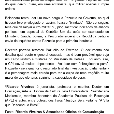
do qual deixou claro, em uma entrevista, que militar apenas cumpre
ordens.
Bolsonaro tentou dar um novo cargo a Pazuello no Governo, no qual
tivesse foro privilegiado e, assim, ficasse "blindado". Não conseguiu,
teria que desalojar outro militar ou, pior, sacrificar indicados de aliados
políticos, em especial do Centrão. Um dia após ser exonerado do
Ministério Saúde, porém, a Procuradoria-Geral da República pediu o
envio do inquérito contra Pazuello para a primeira instância.
Recente portaria retornou Pazuello ao Exército. O documento não
detalha qual posto o general ocupará, mas é bem provável que seja
um cargo restrito a militares no Ministério da Defesa. Enquanto isso,
a CPI ouvirá muitos depoimentos. Vai lidar com "nitroglicerina pura".
Pazuello - seja qual for o resultado final da investigação parlamentar -
é o personagem mais cotado para ter a culpa de uma tragédia muito
maior do que ele teria, sozinho, a capacidade de gerar.
*Ricardo Viveiros
é jornalista, professor e escritor. Doutor em
Educação, Arte e História da Cultura pela Universidade Presbiteriana
Mackenzie, membro honorário da Academia Paulista de Educação
(APE) é autor, entre outros, dos livros "Justiça Seja Feita" e "A Vila
que Descobriu o Brasil".
Fonte:
Ricardo Viveiros & Associados Oficina de Comunicação