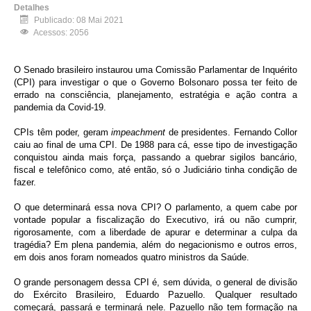
Detalhes
Publicado: 08 Mai 2021
Acessos: 2056
O Senado brasileiro instaurou uma Comissão Parlamentar de Inquérito
(CPI) para investigar o que o Governo Bolsonaro possa ter feito de
errado na consciência, planejamento, estratégia e ação contra a
pandemia da Covid-19.
CPIs têm poder, geram
impeachment
de presidentes. Fernando Collor
caiu ao final de uma CPI. De 1988 para cá, esse tipo de investigação
conquistou ainda mais força, passando a quebrar sigilos bancário,
fiscal e telefônico como, até então, só o Judiciário tinha condição de
fazer.
O que determinará essa nova CPI? O parlamento, a quem cabe por
vontade popular a fiscalização do Executivo, irá ou não cumprir,
rigorosamente, com a liberdade de apurar e determinar a culpa da
tragédia? Em plena pandemia, além do negacionismo e outros erros,
em dois anos foram nomeados quatro ministros da Saúde.
O grande personagem dessa CPI é, sem dúvida, o general de divisão
do Exército Brasileiro, Eduardo Pazuello. Qualquer resultado
começará, passará e terminará nele. Pazuello não tem formação na