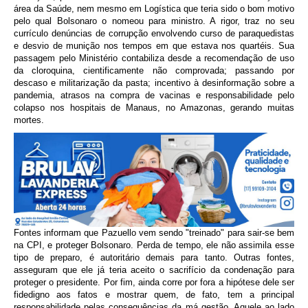
área da Saúde, nem mesmo em Logística que teria sido o bom motivo
pelo qual Bolsonaro o nomeou para ministro. A rigor, traz no seu
currículo denúncias de corrupção envolvendo curso de paraquedistas
e desvio de munição nos tempos em que estava nos quartéis. Sua
passagem pelo Ministério contabiliza desde a recomendação de uso
da cloroquina, cientificamente não comprovada; passando por
descaso e militarização da pasta; incentivo à desinformação sobre a
pandemia, atrasos na compra de vacinas e responsabilidade pelo
colapso nos hospitais de Manaus, no Amazonas, gerando muitas
mortes.
Fontes informam que Pazuello vem sendo "treinado" para sair-se bem
na CPI, e proteger Bolsonaro. Perda de tempo, ele não assimila esse
tipo de preparo, é autoritário demais para tanto. Outras fontes,
asseguram que ele já teria aceito o sacrifício da condenação para
proteger o presidente. Por fim, ainda corre por fora a hipótese dele ser
fidedigno aos fatos e mostrar quem, de fato, tem a principal
responsabilidade pelas consequências da má gestão. Aquele ao lado