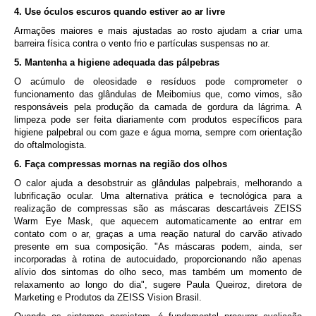
4. Use óculos escuros quando estiver ao ar livre
Armações maiores e mais ajustadas ao rosto ajudam a criar uma
barreira física contra o vento frio e partículas suspensas no ar.
5. Mantenha a higiene adequada das pálpebras
O acúmulo de oleosidade e resíduos pode comprometer o
funcionamento das glândulas de Meibomius que, como vimos, são
responsáveis pela produção da camada de gordura da lágrima. A
limpeza pode ser feita diariamente com produtos específicos para
higiene palpebral ou com gaze e água morna, sempre com orientação
do oftalmologista.
6. Faça compressas mornas na região dos olhos
O calor ajuda a desobstruir as glândulas palpebrais, melhorando a
lubrificação ocular. Uma alternativa prática e tecnológica para a
realização de compressas são as máscaras descartáveis ZEISS
Warm Eye Mask, que aquecem automaticamente ao entrar em
contato com o ar, graças a uma reação natural do carvão ativado
presente em sua composição. "As máscaras podem, ainda, ser
incorporadas à rotina de autocuidado, proporcionando não apenas
alívio dos sintomas do olho seco, mas também um momento de
relaxamento ao longo do dia", sugere Paula Queiroz, diretora de
Marketing e Produtos da ZEISS Vision Brasil.