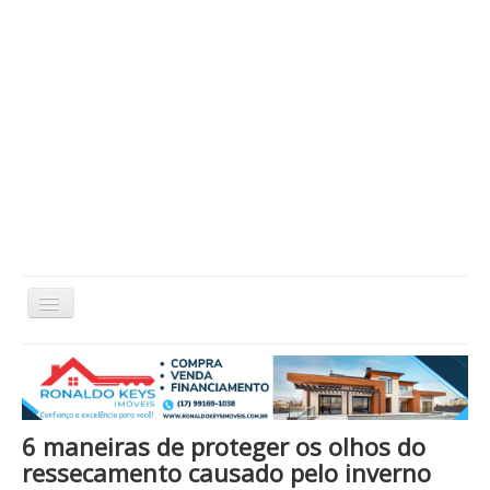
Alternar
Navegação
Home
Cidade
Cultura
Economia
Educação
Esportes
Eventos
Filmes em Cartaz
Região
Política
Saúde
Tecnologia
Cinema / Série / TV
6 maneiras de proteger os olhos do
Nacional / Mundo
Vida / Estilo
Artigo / Coluna
ressecamento causado pelo inverno