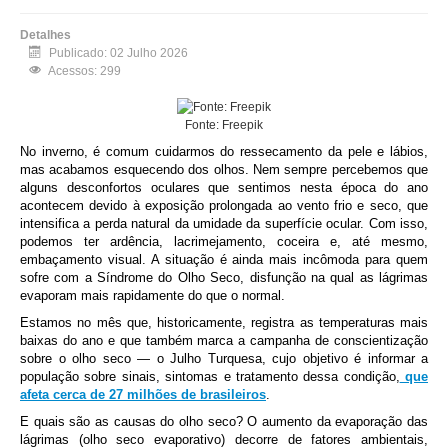
Detalhes
Publicado: 02 Julho 2026
Acessos: 299
Fonte: Freepik
No inverno, é comum cuidarmos do ressecamento da pele e lábios,
mas acabamos esquecendo dos olhos. Nem sempre percebemos que
alguns desconfortos oculares que sentimos nesta época do ano
acontecem devido à exposição prolongada ao vento frio e seco, que
intensifica a perda natural da umidade da superfície ocular. Com isso,
podemos ter ardência, lacrimejamento, coceira e, até mesmo,
embaçamento visual. A situação é ainda mais incômoda para quem
sofre com a Síndrome do Olho Seco, disfunção na qual as lágrimas
evaporam mais rapidamente do que o normal.
Estamos no mês que, historicamente, registra as temperaturas mais
baixas do ano e que também marca a campanha de conscientização
sobre o olho seco — o Julho Turquesa, cujo objetivo é informar a
população sobre sinais, sintomas e tratamento dessa condição,
que
afeta cerca de 27 milhões de brasileiros
.
E quais são as causas do olho seco? O aumento da evaporação das
lágrimas (olho seco evaporativo) decorre de fatores ambientais,