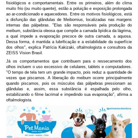
fisiológicos e comportamentais. Entre os primeiros, além do clima
muito frio (ou muito quente), estão a poluição e exposição prolongada
ao ar-condicionado e aquecedores. Entre os motivos fisiológicos, está
a disfunção das glândulas de Meibomius, localizadas nas margens
internas das pálpebras. "Elas são responsáveis pela produção do
meibum, substância oleosa que compõe a camada lipídica da lágrima,
a qual impede a evaporação precoce de outra camada, a aquosa.
Dessa forma, é mantida a lubrificação e a estabilidade da superfície
dos olhos", explica Patrícia Kakizaki, oftalmologista e consultora da
ZEISS Vision Brasil.
Já os comportamentos que contribuem para o ressecamento dos
olhos incluem o uso excessivo de celulares, tablets e computadores.
"O tempo de tela tem um grande impacto, pois reduz a quantidade de
vezes que piscamos. A liberação do meibum ocorre principalmente
quando piscamos, pois os músculos das pálpebras pressionam as
glândulas e, assim, essa substância é espalhada pelo olho,
estabilizando o filme lacrimal e impedindo sua evaporação", afirma a
oftalmologista.