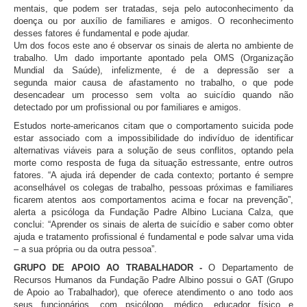
mentais, que podem ser tratadas, seja pelo autoconhecimento da
doença ou por auxílio de familiares e amigos. O reconhecimento
desses fatores é fundamental e pode ajudar.
Um dos focos este ano é observar os sinais de alerta no ambiente de
trabalho. Um dado importante apontado pela OMS (Organização
Mundial da Saúde), infelizmente, é de a depressão ser a
segunda maior causa de afastamento no trabalho, o que pode
desencadear um processo sem volta ao suicídio quando não
detectado por um profissional ou por familiares e amigos.
Estudos norte-americanos citam que o comportamento suicida pode
estar associado com a impossibilidade do indivíduo de identificar
alternativas viáveis para a solução de seus conflitos, optando pela
morte como resposta de fuga da situação estressante, entre outros
fatores. “A ajuda irá depender de cada contexto; portanto é sempre
aconselhável os colegas de trabalho, pessoas próximas e familiares
ficarem atentos aos comportamentos acima e focar na prevenção”,
alerta a psicóloga da Fundação Padre Albino Luciana Calza, que
conclui: “Aprender os sinais de alerta de suicídio e saber como obter
ajuda e tratamento profissional é fundamental e pode salvar uma vida
– a sua própria ou da outra pessoa”.
GRUPO DE APOIO AO TRABALHADOR -
O Departamento de
Recursos Humanos da Fundação Padre Albino possui o GAT (Grupo
de Apoio ao Trabalhador), que oferece atendimento o ano todo aos
seus funcionários, com psicólogo, médico, educador físico e