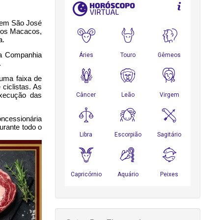
 em São José 
dos Macacos, 
a.
a Companhia 
.
uma faixa de 
iclistas. As 
xecução das 
ncessionária 
urante todo o 