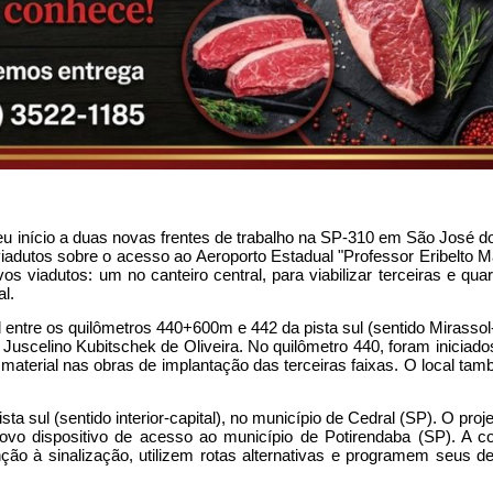
 início a duas novas frentes de trabalho na SP-310 em São José do 
iadutos sobre o acesso ao Aeroporto Estadual "Professor Eribelto Ma
 viadutos: um no canteiro central, para viabilizar terceiras e quart
al.
ntre os quilômetros 440+600m e 442 da pista sul (sentido Mirassol
 Juscelino Kubitschek de Oliveira. No quilômetro 440, foram iniciados
aterial nas obras de implantação das terceiras faixas. O local tam
ta sul (sentido interior-capital), no município de Cedral (SP). O proj
o dispositivo de acesso ao município de Potirendaba (SP). A con
ção à sinalização, utilizem rotas alternativas e programem seus d