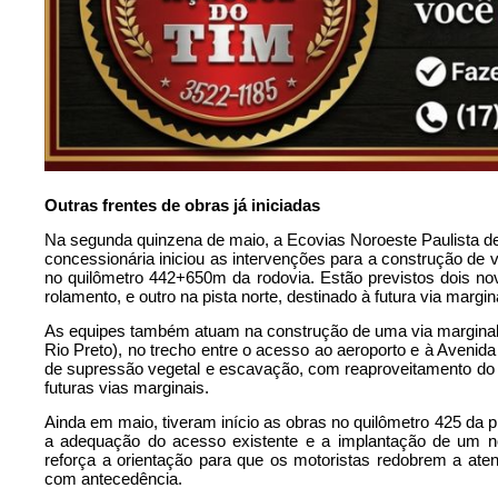
Outras frentes de obras já iniciadas
Na segunda quinzena de maio, a Ecovias Noroeste Paulista deu
concessionária iniciou as intervenções para a construção de v
no quilômetro 442+650m da rodovia. Estão previstos dois novos
rolamento, e outro na pista norte, destinado à futura via margin
As equipes também atuam na construção de uma via marginal e
Rio Preto), no trecho entre o acesso ao aeroporto e à Avenida
de supressão vegetal e escavação, com reaproveitamento do m
futuras vias marginais.
Ainda em maio, tiveram início as obras no quilômetro 425 da pis
a adequação do acesso existente e a implantação de um nov
reforça a orientação para que os motoristas redobrem a aten
com antecedência.