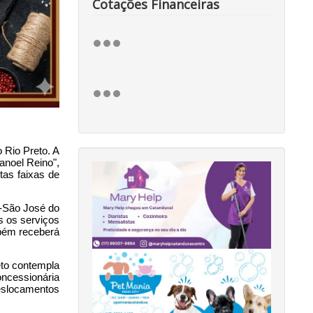
Cotações Financeiras
Rio Preto. A 
noel Reino", 
as faixas de 
-São José do 
 os serviços 
bém receberá 
eto contempla 
cessionária 
eslocamentos 