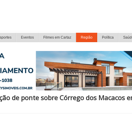
sportes
Eventos
Filmes em Cartaz
Região
Política
Saúd
iação de ponte sobre Córrego dos Macacos e