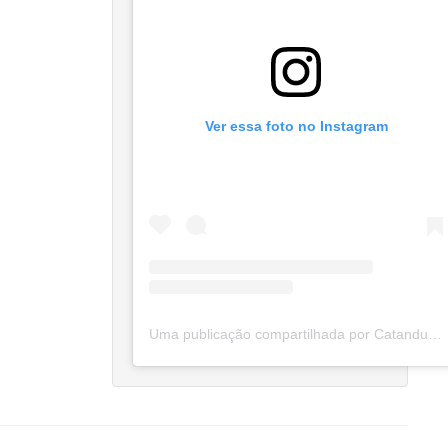
Ver essa foto no Instagram
Uma publicação compartilhada por Catanduva Na Net (@catanduvananett)