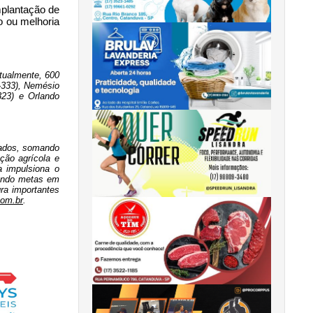
plantação de 
 ou melhoria 
ualmente, 600 
-333), Nemésio 
23) e Orlando 
ados, somando 
ão agrícola e 
 impulsiona o 
tendo metas em 
a importantes 
com.br
.