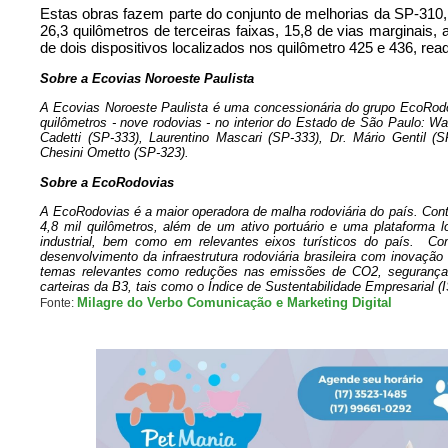
Estas obras fazem parte do conjunto de melhorias da SP-310,
26,3 quilômetros de terceiras faixas, 15,8 de vias marginais,
de dois dispositivos localizados nos quilômetro 425 e 436, re
Sobre a Ecovias Noroeste Paulista
A Ecovias Noroeste Paulista
é uma concessionária do grupo EcoRodo
quilômetros - nove rodovias - no interior do Estado de São Paulo: Wa
Cadetti (SP-333), Laurentino Mascari (SP-333), Dr. Mário Gentil 
Chesini Ometto (SP-323).
Sobre a EcoRodovias
A EcoRodovias é a maior operadora de malha rodoviária do país. Con
4,8 mil quilômetros, além de um ativo portuário e uma plataforma l
industrial, bem como em relevantes eixos turísticos do país.  Co
desenvolvimento da infraestrutura rodoviária brasileira com inovaçã
temas relevantes como reduções nas emissões de CO2, segurança, di
carteiras da B3, tais como o Índice de Sustentabilidade Empresarial (
Milagre do Verbo Comunicação e Marketing Digital
Fonte: