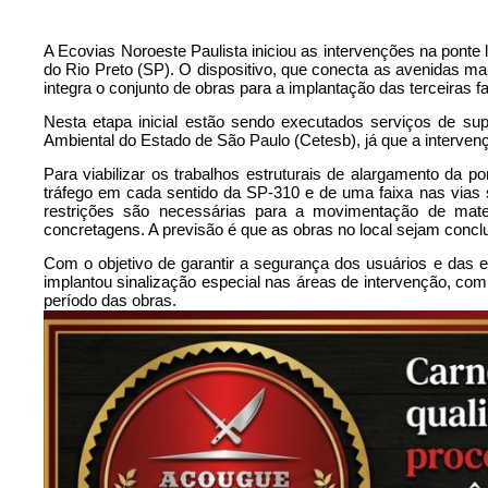
A Ecovias Noroeste Paulista iniciou as intervenções na ponte
do Rio Preto (SP). O dispositivo, que conecta as avenidas m
integra o conjunto de obras para a implantação das terceiras faixa
Nesta etapa inicial estão sendo executados serviços de s
Ambiental do Estado de São Paulo (Cetesb), já que a interve
Para viabilizar os trabalhos estruturais de alargamento da p
tráfego em cada sentido da SP-310 e de uma faixa nas vias so
restrições são necessárias para a movimentação de mat
concretagens. A previsão é que as obras no local sejam con
Com o objetivo de garantir a segurança dos usuários e das eq
implantou sinalização especial nas áreas de intervenção, com p
período das obras.