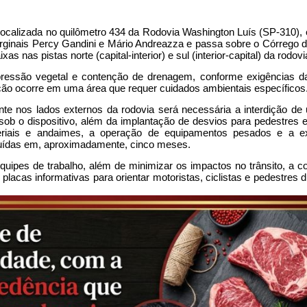
 localizada no quilômetro 434 da Rodovia Washington Luís (SP-310),
arginais Percy Gandini e Mário Andreazza e passa sobre o Córrego 
s nas pistas norte (capital-interior) e sul (interior-capital) da rodovi
upressão vegetal e contenção de drenagem, conforme exigências d
nção ocorre em uma área que requer cuidados ambientais específicos
onte nos lados externos da rodovia será necessária a interdição de 
b o dispositivo, além da implantação de desvios para pedestres e c
eriais e andaimes, a operação de equipamentos pesados e a e
cluídas em, aproximadamente, cinco meses.
uipes de trabalho, além de minimizar os impactos no trânsito, a co
lacas informativas para orientar motoristas, ciclistas e pedestres d