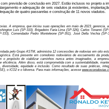
 com previsão de conclusão em 2027. Estão inclusos no projeto a im
 alargamento e adequação de seis viadutos já existentes, implantação
adequação de quatro passarelas e construção de 11 novos viadutos.
vias. A empresa, que iniciou suas operações em maio de 2023, gerencia, at
shington Luís (SP-310), Brigadeiro Faria Lima (SP-326), Carlos Tonanni (SP
(SP-333), Comendador Pedro Monteleone (SP-351), José Della Vechia (SP-3
trolada pelo Grupo ASTM, administra 12 concessões de rodovias em oito est
ogística. Está presente em corredores rodoviários de escoamento da produç
m o propósito de viabilizar caminhos nunca antes imaginados, a empresa
o e eficiência. Além disso, está comprometida com a sustentabilidade, man
versidade, equidade e inclusão. Como resultado de suas práticas, integr
ISE), o ICO2 e o Idiversa. Para mais informações, acesse 
www.ecorodovias.