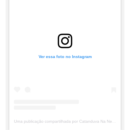
Ver essa foto no Instagram
Uma publicação compartilhada por Catanduva Na Net (@catanduvananett)