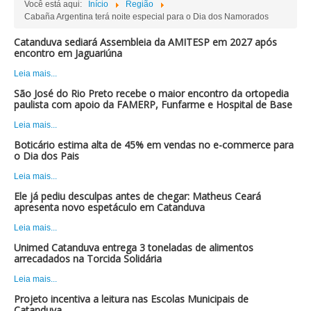
Você está aqui:
Início
Região
Cabaña Argentina terá noite especial para o Dia dos Namorados
Catanduva sediará Assembleia da AMITESP em 2027 após
encontro em Jaguariúna
Leia mais...
São José do Rio Preto recebe o maior encontro da ortopedia
paulista com apoio da FAMERP, Funfarme e Hospital de Base
Leia mais...
Boticário estima alta de 45% em vendas no e-commerce para
o Dia dos Pais
Leia mais...
Ele já pediu desculpas antes de chegar: Matheus Ceará
apresenta novo espetáculo em Catanduva
Leia mais...
Unimed Catanduva entrega 3 toneladas de alimentos
arrecadados na Torcida Solidária
Leia mais...
Projeto incentiva a leitura nas Escolas Municipais de
Catanduva