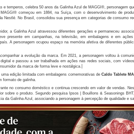
as e temperos, celebra 50 anos da Galinha Azul de MAGGI®, personagem qu
 da MAGGI® começou em 1884, na Suíça, com o desenvolvimento de produt
 da Nestlé. No Brasil, consolidou sua presença em categorias de consumo r
dor, a Galinha Azul atravessou diferentes gerações e permaneceu associa
steve presente em campanhas, na televisão, em embalagens e em ações 
aís. A personagem ocupou espaço na memória afetiva de diferentes públic
a acompanhar a evolução da marca. Em 2021, a personagem voltou à comu
gital e passou a ser trabalhada em ações nas redes sociais, com vídeos 
onsumidor da marca de forma leve e nostálgica.
ça uma edição limitada com embalagens comemorativas de
Caldo Tablete M
m formato de galinha.
ante no consumo doméstico e continua crescendo em valor de vendas. Nes
or sobre o produto. Segundo pesquisa Ipsos | Bouillons & Seasonings BH
a da Galinha Azul, associando a personagem à percepção de qualidade e sa