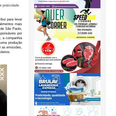
 praticidade.
bui para levar
alimentos mais
 de São Paulo,
sponsáveis por
r, a companhia
m uma produção
ir as emissões,
ileiros.