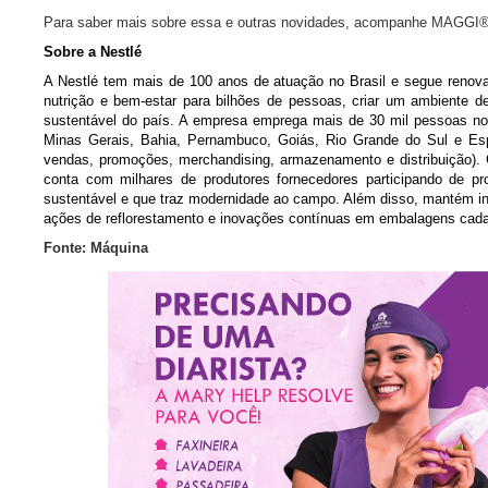
Para saber mais sobre essa e outras novidades, acompanhe MAGGI® na
Sobre a Nestlé
A Nestlé tem mais de 100 anos de atuação no Brasil e segue renova
nutrição e bem-estar para bilhões de pessoas, criar um ambiente de
sustentável do país. A empresa emprega mais de 30 mil pessoas no 
Minas Gerais, Bahia, Pernambuco, Goiás, Rio Grande do Sul e Espí
vendas, promoções, merchandising, armazenamento e distribuição)
conta com milhares de produtores fornecedores participando de p
sustentável e que traz modernidade ao campo. Além disso, mantém inic
ações de reflorestamento e inovações contínuas em embalagens cada v
Fonte: Máquina