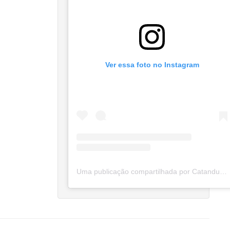
Ver essa foto no Instagram
Uma publicação compartilhada por Catanduva Na Net (@catanduvananett)