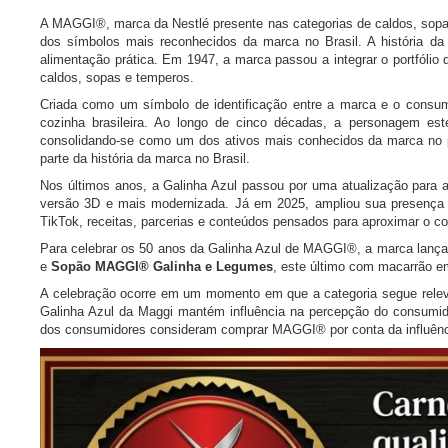
A MAGGI®, marca da Nestlé presente nas categorias de caldos, sop
dos símbolos mais reconhecidos da marca no Brasil. A história
alimentação prática. Em 1947, a marca passou a integrar o portfólio
caldos, sopas e temperos.
Criada como um símbolo de identificação entre a marca e o consumi
cozinha brasileira. Ao longo de cinco décadas, a personagem e
consolidando-se como um dos ativos mais conhecidos da marca no p
parte da história da marca no Brasil.
Nos últimos anos, a Galinha Azul passou por uma atualização par
versão 3D e mais modernizada. Já em 2025, ampliou sua presença di
TikTok, receitas, parcerias e conteúdos pensados para aproximar o c
Para celebrar os 50 anos da Galinha Azul de MAGGI®, a marca lan
e
Sopão MAGGI® Galinha e Legumes
, este último com macarrão e
A celebração ocorre em um momento em que a categoria segue relev
Galinha Azul da Maggi mantém influência na percepção do consumid
dos consumidores consideram comprar MAGGI® por conta da influênci