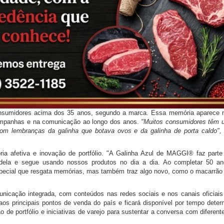
consumidores acima dos 35 anos, segundo a marca. Essa memória aparece
ampanhas e na comunicação ao longo dos anos.
"Muitos consumidores têm 
com lembranças da galinha que botava ovos e da galinha de porta caldo", 
a afetiva e inovação de portfólio. "A Galinha Azul de MAGGI® faz parte 
a dela e segue usando nossos produtos no dia a dia. Ao completar 50 a
ecial que resgata memórias, mas também traz algo novo, como o macarrão
icação integrada, com conteúdos nas redes sociais e nos canais oficiai
 aos principais pontos de venda do país e ficará disponível por tempo det
e portfólio e iniciativas de varejo para sustentar a conversa com diferent