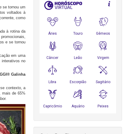
e se tornou um
os voltados à
ecorrente, como
da à rotina da
promocionais,
os e se tornou
nicação em uma
interativos no
AGGI® Galinha
se contexto, a
T, mais de 65%
bor.