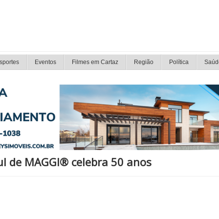
sportes
Eventos
Filmes em Cartaz
Região
Política
Saúd
zul de MAGGI® celebra 50 anos