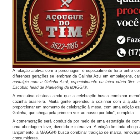
A relação afetiva com a personagem é especialmente forte entre 
diferentes gerações se lembram da Galinha Azul em embalagens, c
nostalgia com a Galinha Azul, especialmente na faixa etária 35+, 
Escobar, head de Marketing da MAGGI®.
A executiva destaca ainda que a celebração busca combinar memóri
cozinha brasileira. Muita gente aprendeu a cozinhar com a ajud
proporcionar um momento de celebração à mesa, com uma edição esp
Galinha, que chega pela primeira vez ao nosso portfólio", completa.
A comemoração será conduzida por meio de uma estratégia de comun
uma abordagem leve, divertida e interativa. A edição limitada chega
lançamento, a MAGGI® busca combinar tradição de marca, renovação d
consumidores.