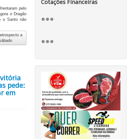
Cotações Financeiras
frentaram pelo
agora o Dragão
e o Santo não
etrospecto a
 sábado
vitória
as pede:
ar em