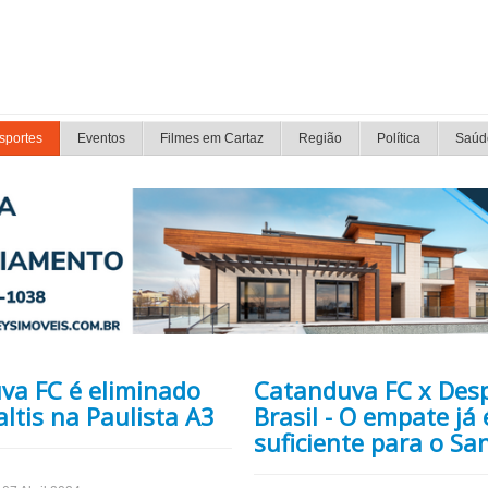
sportes
Eventos
Filmes em Cartaz
Região
Política
Saúd
va FC é eliminado
Catanduva FC x Desp
ltis na Paulista A3
Brasil - O empate já 
suficiente para o Sa