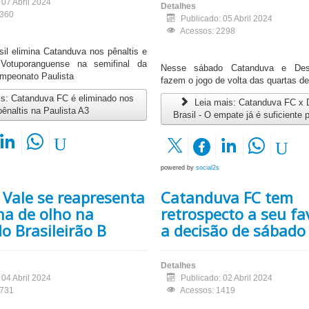
 07 Abril 2024
Detalhes
1360
Publicado: 05 Abril 2024
Acessos: 2298
sil elimina Catanduva nos pênaltis e
 Votuporanguense na semifinal da
Nesse sábado Catanduva e Despo
ampeonato Paulista
fazem o jogo de volta das quartas de 
s: Catanduva FC é eliminado nos
Leia mais: Catanduva FC x 
pênaltis na Paulista A3
Brasil - O empate já é suficiente 
powered by
social2s
 Vale se reapresenta
Catanduva FC tem
ha de olho na
retrospecto a seu fa
do Brasileirão B
a decisão de sábado
Detalhes
 04 Abril 2024
Publicado: 02 Abril 2024
1731
Acessos: 1419