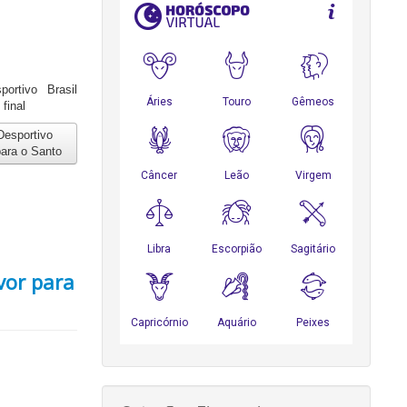
rtivo Brasil
final
Desportivo
para o Santo
vor para