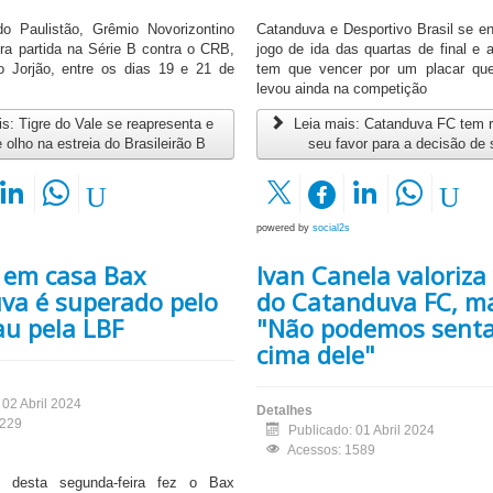
 do Paulistão, Grêmio Novorizontino
Catanduva e Desportivo Brasil se en
ira partida na Série B contra o CRB,
jogo de ida das quartas de final e 
o Jorjão, entre os dias 19 e 21 de
tem que vencer por um placar qu
levou ainda na competição
s: Tigre do Vale se reapresenta e
Leia mais: Catanduva FC tem r
e olho na estreia do Brasileirão B
seu favor para a decisão de
powered by
social2s
 em casa Bax
Ivan Canela valoriza 
va é superado pelo
do Catanduva FC, m
u pela LBF
"Não podemos sent
cima dele"
 02 Abril 2024
Detalhes
1229
Publicado: 01 Abril 2024
Acessos: 1589
 desta segunda-feira fez o Bax