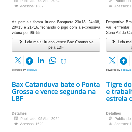
Publicado: 09 Abril 2024
Publicado:
Acessos: 1387
Acessos: 
As parciais foram Ituano Basquete 23×18, 24×08,
Desportivo Bra
28×13 e 21×16, fechando o jogo com a expressiva
vai enfrentar
vitória por 96×55.
Série A3 do C
Leia mais: Ituano vence Bax Catanduva
Leia mai
pela LBF
powered by
social2s
powered by
social2s
Bax Catanduva bate o Ponta
Tigre do
Grossa e vence segunda na
e trabal
LBF
estreia 
Detalhes
Detalhes
Publicado: 05 Abril 2024
Publicado:
Acessos: 1529
Acessos: 