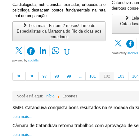
Catanduva aum
Cardiologista, nutricionista, treinador, ortopedista e
derrotas conse
psicóloga destacam pontos fundamentais
na reta
final de preparação
Leia
Catanduva
Leia mais: Faltam 2 meses! Time de
Especialistas da Maratona do Rio dá dicas aos
corredores
powered by
social2s
powered by
social2s
97
98
99
...
101
102
103
104
Você está aqui:
Início
Esportes
SMEL Catanduva conquista bons resultados na 6ª rodada da Su
Leia mais...
Câmara de Catanduva retoma trabalhos com aprovação de sei
Leia mais...