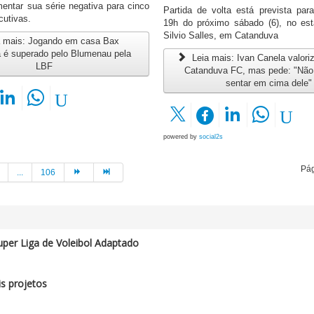
entar sua série negativa para cinco
Partida de volta está prevista par
cutivas.
19h do próximo sábado (6), no est
Silvio Salles, em Catanduva
 mais: Jogando em casa Bax
 é superado pelo Blumenau pela
Leia mais: Ivan Canela valoriz
LBF
Catanduva FC, mas pede: "Nã
sentar em cima dele"
powered by
social2s
Pág
...
106
per Liga de Voleibol Adaptado
s projetos