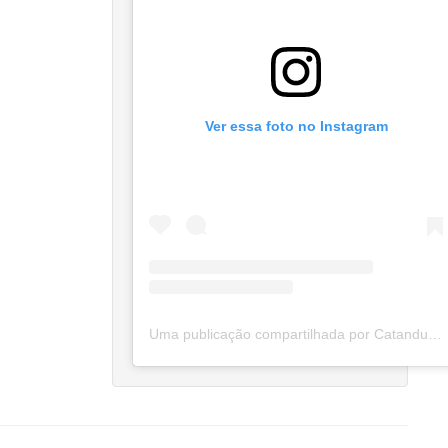
Ver essa foto no Instagram
Uma publicação compartilhada por Catanduva Na Net (@catanduvananett)