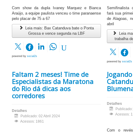
Com show da dupla Ivaney Marquez e Bianca
Semifinalista
Araújo, a equipe paulista venceu o time paranaense
fará sua prime
pelo placar de 75 a 67
de Alagoas, n
abril
Leia mais: Bax Catanduva bate o Ponta
Grossa e vence segunda na LBF
Leia mai
trabalha d
powered by
social2s
powered by
social2s
Faltam 2 meses! Time de
Jogando
Especialistas da Maratona
Catandu
do Rio dá dicas aos
Blumena
corredores
Detalhes
Publicado:
Detalhes
Acessos: 
Publicado: 02 Abril 2024
Acessos: 1861
Com o revés