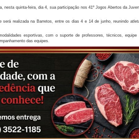
a, nesta quinta-feira, dia 4, sua participação nos 41º Jogos Abertos da Ju
 será realizada na Barretos, entre os dias 4 e 14 de junho, reunindo atlet
dalidades esportivas, com o suporte de professores, técnicos, equipe a
companhamento das equipes.