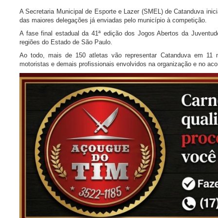
A Secretaria Municipal de Esporte e Lazer (SMEL) de Catanduva inici
das maiores delegações já enviadas pelo município à competição.
A fase final estadual da 41ª edição dos Jogos Abertos da Juventude
regiões do Estado de São Paulo.
Ao todo, mais de 150 atletas vão representar Catanduva em 11 mo
motoristas e demais profissionais envolvidos na organização e no a