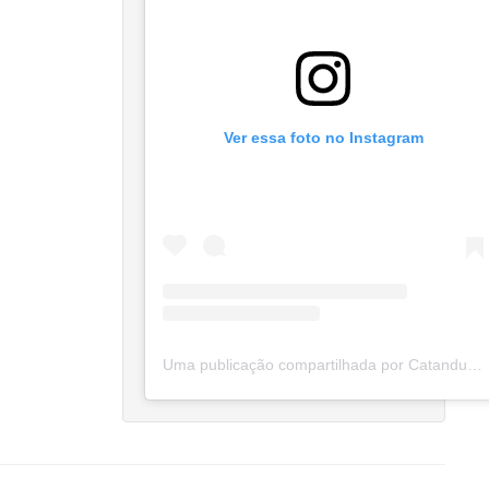
Ver essa foto no Instagram
Uma publicação compartilhada por Catanduva Na Net (@catanduvananett)