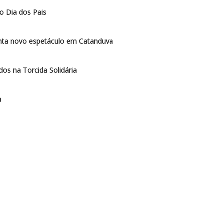
o Dia dos Pais
enta novo espetáculo em Catanduva
os na Torcida Solidária
a