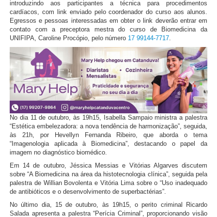
introduzindo aos participantes a técnica para procedimentos
cardíacos, com link enviado pelo coordenador do curso aos alunos.
Egressos e pessoas interessadas em obter o link deverão entrar em
contato com a preceptora mestra do curso de Biomedicina da
UNIFIPA, Caroline Procópio, pelo número
17 99144-7717
.
No dia 11 de outubro, às 19h15, Isabella Sampaio ministra a palestra
“Estética embelezadora: a nova tendência de harmonização”, seguida,
às 21h, por Hevellyn Fernanda Ribeiro, que aborda o tema
“Imagenologia aplicada à Biomedicina”, destacando o papel da
imagem no diagnóstico biomédico.
Em 14 de outubro, Jéssica Messias e Vitórias Algarves discutem
sobre “A Biomedicina na área da histotecnologia clínica”, seguida pela
palestra de Willian Bovolenta e Vitória Lima sobre o “Uso inadequado
de antibióticos e o desenvolvimento de superbactérias”.
No último dia, 15 de outubro, às 19h15, o perito criminal Ricardo
Salada apresenta a palestra “Perícia Criminal”, proporcionando visão