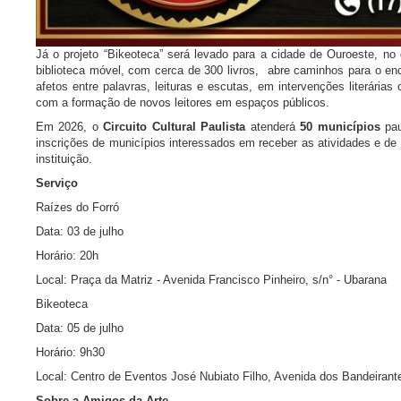
Já o
projeto “Bikeoteca” será levado para a cidade de Ouroeste, no
biblioteca móvel, com cerca de 300 livros, abre caminhos para o enc
afetos entre palavras, leituras e escutas, em intervenções literárias 
com a formação de novos leitores em espaços públicos.
Em 2026, o
Circuito Cultural Paulista
atenderá
50 municípios
pau
inscrições de municípios interessados em receber as atividades e d
instituição.
Serviço
Raízes do Forró
Data: 03 de julho
Horário: 20h
Local:
Praça da Matriz - Avenida Francisco Pinheiro, s/n° - Ubarana
Bikeoteca
Data: 05 de julho
Horário: 9h30
Local: Centro de Eventos José Nubiato Filho, Avenida dos Bandeirant
Sobre a Amigos da Arte