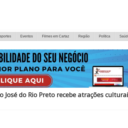
sportes
Eventos
Filmes em Cartaz
Região
Política
Saúd
ão José do Rio Preto recebe atrações cultura