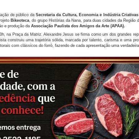
rmação de público da
Secretaria da Cultura, Economia e Indústria Criativa
rojeto
Bikeoteca
, do grupo Histórias da Nana, para duas cidades da Região 
tão e produção da
Associação Paulista dos Amigos da Arte (APAA).
20h, na Praça da Matriz. Alexandre Jesus se firma como um dos grandes rep
rtista construiu uma trajetória sólida, marcada por talento, carisma e uma p
torais com clássicos do forró, fazendo de cada apresentação uma verdadeir