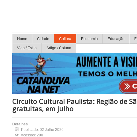
Home
Cidade
Cultura
Economia
Educação
E
Vida / Estilo
Artigo / Coluna
Circuito Cultural Paulista: Região de S
gratuitas, em julho
Detalhes
Publicado: 02 Julho 2026
Acessos: 290