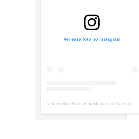
Ver essa foto no Instagram
Uma publicação compartilhada por Catanduva Na Net (@catanduvananett)