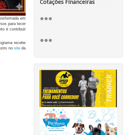
Cotações Financeiras
ransformada em
rsos para tecer
to é contribuir
rograma recebe
astro no
site
da