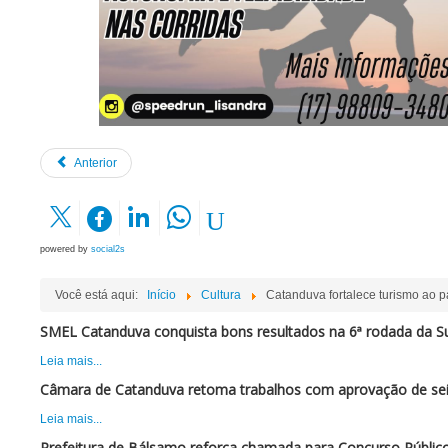
Anterior
powered by
social2s
Você está aqui:
Início
Cultura
Catanduva fortalece turismo ao p
SMEL Catanduva conquista bons resultados na 6ª rodada da Su
Leia mais...
Câmara de Catanduva retoma trabalhos com aprovação de sei
Leia mais...
Prefeitura de Bálsamo reforça chamada para Concurso Público