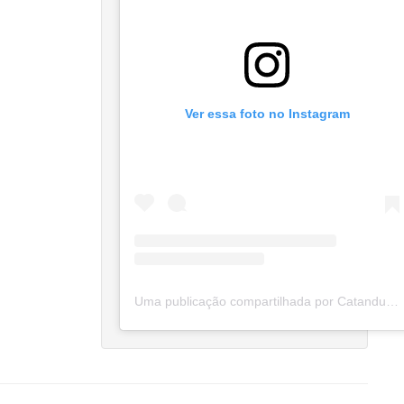
Ver essa foto no Instagram
Uma publicação compartilhada por Catanduva Na Net (@catanduvananett)