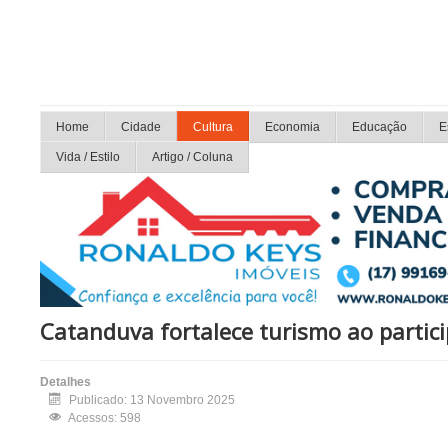
Home
Cidade
Cultura
Economia
Educação
E
Vida / Estilo
Artigo / Coluna
Catanduva fortalece turismo ao partic
Detalhes
Publicado: 13 Novembro 2025
Acessos: 598