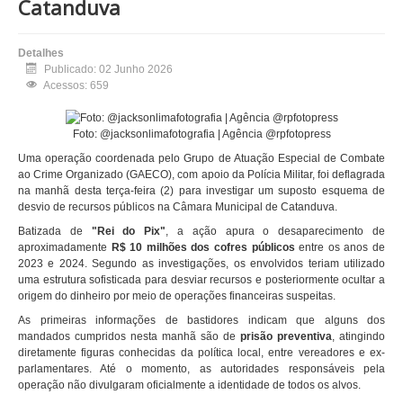
Catanduva
Detalhes
Publicado: 02 Junho 2026
Acessos: 659
Foto: @jacksonlimafotografia | Agência @rpfotopress
Uma operação coordenada pelo Grupo de Atuação Especial de Combate
ao Crime Organizado (GAECO), com apoio da Polícia Militar, foi deflagrada
na manhã desta terça-feira (2) para investigar um suposto esquema de
desvio de recursos públicos na Câmara Municipal de Catanduva.
Batizada de
"Rei do Pix"
, a ação apura o desaparecimento de
aproximadamente
R$ 10 milhões dos cofres públicos
entre os anos de
2023 e 2024. Segundo as investigações, os envolvidos teriam utilizado
uma estrutura sofisticada para desviar recursos e posteriormente ocultar a
origem do dinheiro por meio de operações financeiras suspeitas.
As primeiras informações de bastidores indicam que alguns dos
mandados cumpridos nesta manhã são de
prisão preventiva
, atingindo
diretamente figuras conhecidas da política local, entre vereadores e ex-
parlamentares. Até o momento, as autoridades responsáveis pela
operação não divulgaram oficialmente a identidade de todos os alvos.