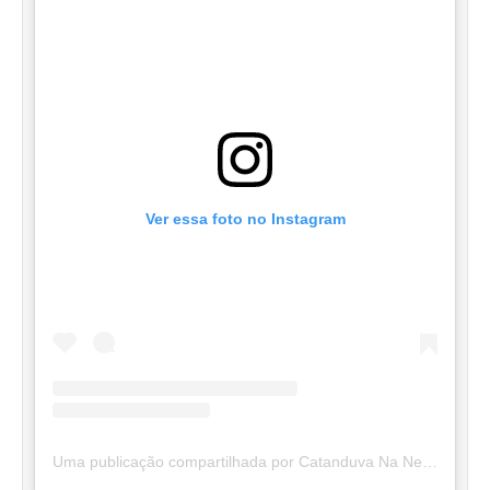
Ver essa foto no Instagram
Uma publicação compartilhada por Catanduva Na Net (@catanduvananett)