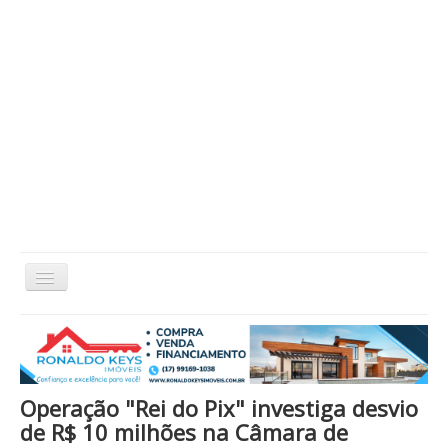
Alternar
Navegação
Home
Cidade
Cultura
Economia
Educação
Esportes
Eventos
Filmes em Cartaz
Região
Política
Saúde
Tecnologia
Cinema / Série / TV
Operação "Rei do Pix" investiga desvio
Nacional / Mundo
Vida / Estilo
Artigo / Coluna
de R$ 10 milhões na Câmara de