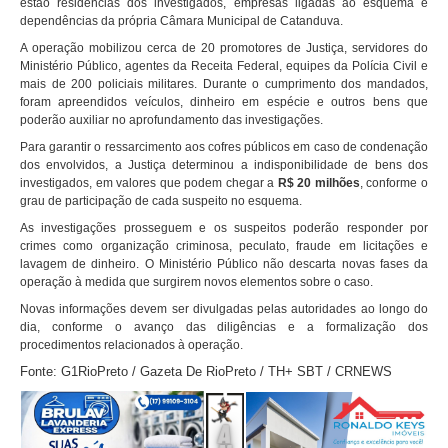
estão residências dos investigados, empresas ligadas ao esquema e
dependências da própria Câmara Municipal de Catanduva.
A operação mobilizou cerca de 20 promotores de Justiça, servidores do
Ministério Público, agentes da Receita Federal, equipes da Polícia Civil e
mais de 200 policiais militares. Durante o cumprimento dos mandados,
foram apreendidos veículos, dinheiro em espécie e outros bens que
poderão auxiliar no aprofundamento das investigações.
Para garantir o ressarcimento aos cofres públicos em caso de condenação
dos envolvidos, a Justiça determinou a indisponibilidade de bens dos
investigados, em valores que podem chegar a
R$ 20 milhões
, conforme o
grau de participação de cada suspeito no esquema.
As investigações prosseguem e os suspeitos poderão responder por
crimes como organização criminosa, peculato, fraude em licitações e
lavagem de dinheiro. O Ministério Público não descarta novas fases da
operação à medida que surgirem novos elementos sobre o caso.
Novas informações devem ser divulgadas pelas autoridades ao longo do
dia, conforme o avanço das diligências e a formalização dos
procedimentos relacionados à operação.
Fonte: G1RioPreto / Gazeta De RioPreto / TH+ SBT / CRNEWS