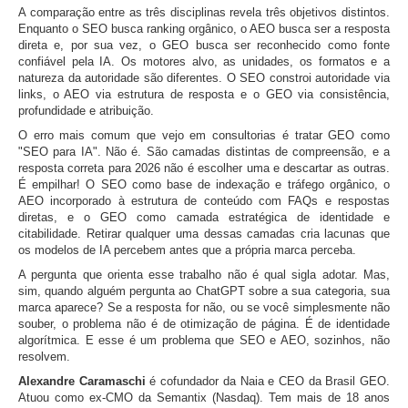
A comparação entre as três disciplinas revela três objetivos distintos.
Enquanto o SEO busca ranking orgânico, o AEO busca ser a resposta
direta e, por sua vez, o GEO busca ser reconhecido como fonte
confiável pela IA. Os motores alvo, as unidades, os formatos e a
natureza da autoridade são diferentes. O SEO constroi autoridade via
links, o AEO via estrutura de resposta e o GEO via consistência,
profundidade e atribuição.
O erro mais comum que vejo em consultorias é tratar GEO como
"SEO para IA". Não é. São camadas distintas de compreensão, e a
resposta correta para 2026 não é escolher uma e descartar as outras.
É empilhar! O SEO como base de indexação e tráfego orgânico, o
AEO incorporado à estrutura de conteúdo com FAQs e respostas
diretas, e o GEO como camada estratégica de identidade e
citabilidade. Retirar qualquer uma dessas camadas cria lacunas que
os modelos de IA percebem antes que a própria marca perceba.
A pergunta que orienta esse trabalho não é qual sigla adotar. Mas,
sim, quando alguém pergunta ao ChatGPT sobre a sua categoria, sua
marca aparece? Se a resposta for não, ou se você simplesmente não
souber, o problema não é de otimização de página. É de identidade
algorítmica. E esse é um problema que SEO e AEO, sozinhos, não
resolvem.
Alexandre Caramaschi
é cofundador da Naia e CEO da Brasil GEO.
Atuou como ex-CMO da Semantix (Nasdaq). Tem mais de 18 anos