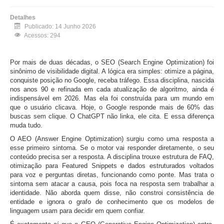
Detalhes
Publicado: 14 Junho 2026
Acessos: 294
Por mais de duas décadas, o SEO (Search Engine Optimization) foi
sinônimo de visibilidade digital. A lógica era simples: otimize a página,
conquiste posição no Google, receba tráfego. Essa disciplina, nascida
nos anos 90 e refinada em cada atualização de algoritmo, ainda é
indispensável em 2026. Mas ela foi construída para um mundo em
que o usuário clicava. Hoje, o Google responde mais de 60% das
buscas sem clique. O ChatGPT não linka, ele cita. E essa diferença
muda tudo.
O AEO (Answer Engine Optimization) surgiu como uma resposta a
esse primeiro sintoma. Se o motor vai responder diretamente, o seu
conteúdo precisa ser a resposta. A disciplina trouxe estrutura de FAQ,
otimização para Featured Snippets e dados estruturados voltados
para voz e perguntas diretas, funcionando como ponte. Mas trata o
sintoma sem atacar a causa, pois foca na resposta sem trabalhar a
identidade. Não aborda quem disse, não constroi consistência de
entidade e ignora o grafo de conhecimento que os modelos de
linguagem usam para decidir em quem confiar.