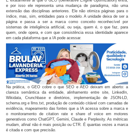
É exatamente aí que o GEO (Generative Engine Optimization) entra,
e por isso ele representa uma mudança de paradigma, não uma
extensão das disciplinas anteriores. Ele não otimiza páginas para o
índice, mas, sim, entidades para o modelo. A unidade deixa de ser a
página e passa a ser a marca como conceito reconhecível por
sistemas de inteligência artificial, ou seja, quem é, o que faz, para
quem, onde opera, e com que consistência essa identidade aparece
em cada plataforma que a IA pode acessar.
Na prática, o GEO cobre o que SEO e AEO deixam em aberto: a
clareza semântica da entidade, alinhamento entre site, LinkedIn,
Wikidata, Crunchbase e diretórios, implementação de JSON-LD,
schema.org e llms.txt, produção de conteúdo citável com camadas de
evidência, mapeamento das fontes que a IA acessa sobre a marca e
o monitoramento de citation rate e share of voice em motores
generativos como ChatGPT, Gemini, Claude e Perplexity. As métricas
mudam, afinal não é mais posição ou CTR. É quantas vezes a marca
é citada e com que precisão.