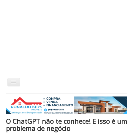
Alternar
Navegação
Home
Cidade
Cultura
Economia
Educação
Esportes
Eventos
Filmes em Cartaz
Região
Política
Saúde
Tecnologia
Cinema / Série / TV
O ChatGPT não te conhece! E isso é um
Nacional / Mundo
Vida / Estilo
Artigo / Coluna
problema de negócio