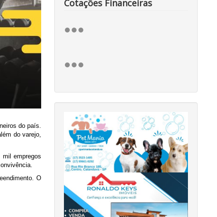
Cotações Financeiras
neiros do país.
lém do varejo,
5 mil empregos
convivência.
reendimento. O