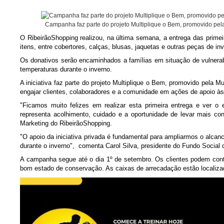
Campanha faz parte do projeto Multiplique o Bem, promovido pel
O RibeirãoShopping realizou, na última semana, a entrega das prim
itens, entre cobertores, calças, blusas, jaquetas e outras peças de i
Os donativos serão encaminhados a famílias em situação de vulnerabi
temperaturas durante o inverno.
A iniciativa faz parte do projeto Multiplique o Bem, promovido pela 
engajar clientes, colaboradores e a comunidade em ações de apoio à
"Ficamos muito felizes em realizar esta primeira entrega e ver 
representa acolhimento, cuidado e a oportunidade de levar mais conf
Marketing do RibeirãoShopping.
"O apoio da iniciativa privada é fundamental para ampliarmos o alca
durante o inverno", comenta Carol Silva, presidente do Fundo Social d
A campanha segue até o dia 1º de setembro. Os clientes podem contr
bom estado de conservação. As caixas de arrecadação estão localizad