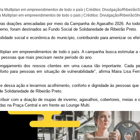
a Multiplan em empreendimentos de todo o país | Créditos: Divulgação/RibeirãoS
eiras doações arrecadadas por meio da Campanha do Agasalho 2026. Ao todo
nverno, foram destinados ao Fundo Social de Solidariedade de Ribeirão Preto.
lidade social e econômica do município, contribuindo para amenizar os efe
Multiplan em empreendimentos de todo o país. A campanha busca estimular a 
s pessoas que mais precisam neste período do ano.
o engajamento dos nossos clientes em uma causa tão importante. Cada p
orto para pessoas em situação de vulnerabilidade", afirma Maira Lisa Ferr
nce dessa ação e levarmos acolhimento, conforto e dignidade às pessoas qu
e Solidariedade de Ribeirão Preto.
ibuir com a doação de roupas de inverno, agasalhos, cobertores, meias e o
as na Praça Central e em frente ao Lounge Multi.