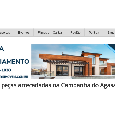
sportes
Eventos
Filmes em Cartaz
Região
Política
Saúd
0 peças arrecadadas na Campanha do Agas