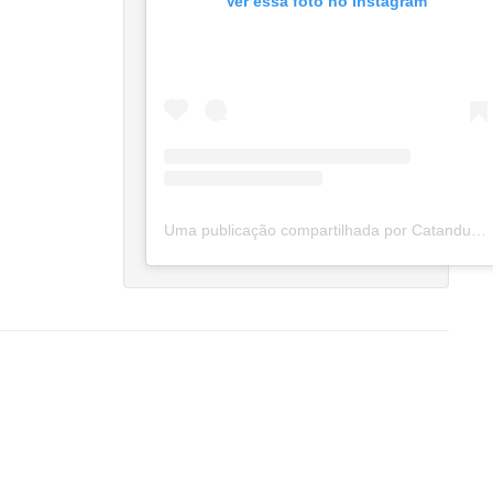
Ver essa foto no Instagram
Uma publicação compartilhada por Catanduva Na Net (@catanduvananett)