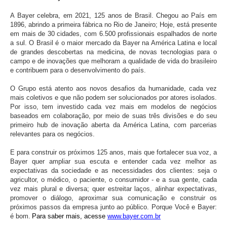
A Bayer celebra, em 2021, 125 anos de Brasil. Chegou ao País em
1896, abrindo a primeira fábrica no Rio de Janeiro; Hoje, está presente
em mais de 30 cidades, com 6.500 profissionais espalhados de norte
a sul. O Brasil é o maior mercado da Bayer na América Latina e local
de grandes descobertas na medicina, de novas tecnologias para o
campo e de inovações que melhoram a qualidade de vida do brasileiro
e contribuem para o desenvolvimento do país.
O Grupo está atento aos novos desafios da humanidade, cada vez
mais coletivos e que não podem ser solucionados por atores isolados.
Por isso, tem investido cada vez mais em modelos de negócios
baseados em colaboração, por meio de suas três divisões e do seu
primeiro hub de inovação aberta da América Latina, com parcerias
relevantes para os negócios.
E para construir os próximos 125 anos, mais que fortalecer sua voz, a
Bayer quer ampliar sua escuta e entender cada vez melhor as
expectativas da sociedade e as necessidades dos clientes: seja o
agricultor, o médico, o paciente, o consumidor - e a sua gente, cada
vez mais plural e diversa; quer estreitar laços, alinhar expectativas,
promover o diálogo, aproximar sua comunicação e construir os
próximos passos da empresa junto ao público. Porque Você e Bayer:
é bom.
Para saber mais, acesse
www.bayer.com.br