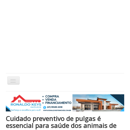
Alternar
Navegação
Home
Cidade
Cultura
Economia
Educação
Esportes
Eventos
Filmes em Cartaz
Região
Política
Saúde
Tecnologia
Cinema / Série / TV
Cuidado preventivo de pulgas é
Nacional / Mundo
Vida / Estilo
Artigo / Coluna
essencial para saúde dos animais de