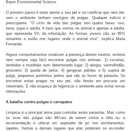
Bayer Environmental Science.
O primeiro passo é estar atento a seu pet e se certificar que nem ele,
nem o ambiente tenham vestígios de pulgas. Qualquer indício é
preocupante. "O ciclo de vida das pulgas tem quatro fases: ovo,
larva, pupa e adulta. A fase que vemos no animal é apenas a adulta,
que representa 5% da infestação. As formas jovens são as 95%
restantes e estão nos lugares onde o animal vive", explica Maria
Fernanda.
Alguns comportamentos sinalizam a presença destes insetos, embora
nem sempre seja fácil encontrar pulgas nos animais: 1) coceiras,
lambidas e mordidas num determinado lugar; 2) alergia, vermelhidão,
grosseiro; 3) queda de pelos; 4) gengivas pálidas e 5) sujeira de
pulga, pequenos pontinhos pretos que são as fezes do parasita. Se
encontrar estas pragas no seu pet, não hesite em procurar um
veterinário. E não esqueça de higienizar o ambiente para evitar novas
infestações.
A batalha contra pulgas e carrapatos
Limpeza é a principal arma para controlar estes parasitas. Mas como
os ovos das pulgas são difíceis de serem vistos a olho nu, a
recomendação é utilizar um aspirador de pó nos estofamentos,
tapetes, frestas e demais lugares que elas poderiam se esconder.