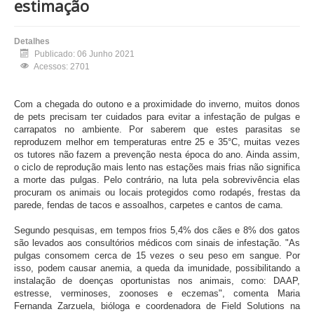
estimação
Detalhes
Publicado: 06 Junho 2021
Acessos: 2701
Com a chegada do outono e a proximidade do inverno, muitos donos
de pets precisam ter cuidados para evitar a infestação de pulgas e
carrapatos no ambiente. Por saberem que estes parasitas se
reproduzem melhor em temperaturas entre 25 e 35°C, muitas vezes
os tutores não fazem a prevenção nesta época do ano. Ainda assim,
o ciclo de reprodução mais lento nas estações mais frias não significa
a morte das pulgas. Pelo contrário, na luta pela sobrevivência elas
procuram os animais ou locais protegidos como rodapés, frestas da
parede, fendas de tacos e assoalhos, carpetes e cantos de cama.
Segundo pesquisas, em tempos frios 5,4% dos cães e 8% dos gatos
são levados aos consultórios médicos com sinais de infestação. "As
pulgas consomem cerca de 15 vezes o seu peso em sangue. Por
isso, podem causar anemia, a queda da imunidade, possibilitando a
instalação de doenças oportunistas nos animais, como: DAAP,
estresse, verminoses, zoonoses e eczemas", comenta Maria
Fernanda Zarzuela, bióloga e coordenadora de Field Solutions na