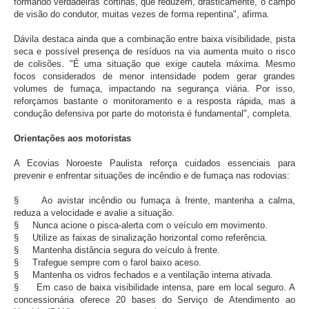
formando verdadeiras cortinas, que reduzem, drasticamente, o campo
de visão do condutor, muitas vezes de forma repentina", afirma.
Dávila destaca ainda que a combinação entre baixa visibilidade, pista
seca e possível presença de resíduos na via aumenta muito o risco
de colisões. "É uma situação que exige cautela máxima. Mesmo
focos considerados de menor intensidade podem gerar grandes
volumes de fumaça, impactando na segurança viária. Por isso,
reforçamos bastante o monitoramento e a resposta rápida, mas a
condução defensiva por parte do motorista é fundamental", completa.
Orientações aos motoristas
A Ecovias Noroeste Paulista reforça cuidados essenciais para
prevenir e enfrentar situações de incêndio e de fumaça nas rodovias:
§
Ao avistar incêndio ou fumaça à frente, mantenha a calma,
reduza a velocidade e avalie a situação.
§
Nunca acione o pisca-alerta com o veículo em movimento.
§
Utilize as faixas de sinalização horizontal como referência.
§
Mantenha distância segura do veículo à frente.
§
Trafegue sempre com o farol baixo aceso.
§
Mantenha os vidros fechados e a ventilação interna ativada.
§
Em caso de baixa visibilidade intensa, pare em local seguro. A
concessionária oferece 20 bases do Serviço de Atendimento ao