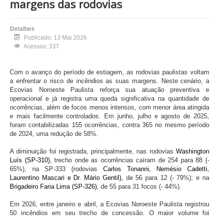
margens das rodovias
Detalhes
Publicado: 13 Mai 2026
Acessos: 337
Com o avanço do período de estiagem, as rodovias paulistas voltam
a enfrentar o risco de incêndios as suas margens. Neste cenário, a
Ecovias Noroeste Paulista reforça sua atuação preventiva e
operacional e já registra uma queda significativa na quantidade de
ocorrências, além de focos menos intensos, com menor área atingida
e mais facilmente controlados. Em junho, julho e agosto de 2025,
foram contabilizadas 155 ocorrências, contra 365 no mesmo período
de 2024, uma redução de 58%.
A diminuição foi registrada, principalmente, nas rodovias
Washington
Luís (SP-310)
, trecho onde as ocorrências caíram de 254 para 88 (-
65%), na SP-333 (rodovias
Carlos Tonanni, Nemésio Cadetti,
Laurentino Mascari e Dr. Mário Gentil),
de 56 para 12 (- 79%); e na
Brigadeiro Faria Lima (SP-326)
, de 55 para 31 focos (- 44%).
Em 2026, entre janeiro e abril, a Ecovias Noroeste Paulista registrou
50 incêndios em seu trecho de concessão. O maior volume foi