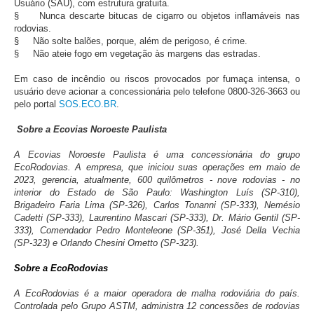
Usuário (SAU), com estrutura gratuita.
§
Nunca descarte bitucas de cigarro ou objetos inflamáveis nas
rodovias.
§
Não solte balões, porque, além de perigoso, é crime.
§
Não ateie fogo em vegetação às margens das estradas.
Em caso de incêndio ou riscos provocados por fumaça intensa, o
usuário deve acionar a concessionária pelo telefone 0800-326-3663 ou
pelo portal
SOS.ECO.BR
.
Sobre a Ecovias Noroeste Paulista
A Ecovias Noroeste Paulista é uma concessionária do grupo
EcoRodovias. A empresa, que iniciou suas operações em maio de
2023, gerencia, atualmente, 600 quilômetros - nove rodovias - no
interior do Estado de São Paulo: Washington Luís (SP-310),
Brigadeiro Faria Lima (SP-326), Carlos Tonanni (SP-333), Nemésio
Cadetti (SP-333), Laurentino Mascari (SP-333), Dr. Mário Gentil (SP-
333), Comendador Pedro Monteleone (SP-351), José Della Vechia
(SP-323) e Orlando Chesini Ometto (SP-323).
Sobre a EcoRodovias
A EcoRodovias é a maior operadora de malha rodoviária do país.
Controlada pelo Grupo ASTM, administra 12 concessões de rodovias