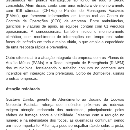
distribuídos em pontos estratégicos ao longo de todo o trecho
concedido. Além disso, conta com uma estrutura de monitoramento
com 619 câmeras (CFTVs) e Painéis de Mensagens Variáveis
(PMVs), que fornecem informações em tempo real ao Centro de
Controle de Operações (CCO) da empresa. Entre ambulâncias,
guinchos e viaturas de apoio, as equipes contam com 61 veículos
operacionais. A concessionária também iniciou o monitoramento
climático, com recebimento de informações em tempo real sobre
focos de incêndio em toda a malha viária, o que amplia a capacidade
de uma resposta rápida e preventiva.
Outro diferencial é a atuação integrada da empresa com os Planos de
Auxílio Mútuo (PAMs) e a Rede Integrada de Emergência (RINEM)
dos municípios, fortalecendo o trabalho conjunto no combate aos
incêndios em interação com prefeituras, Corpo de Bombeiros, usinas
e outras empresas.
Atenção redobrada
Gustavo Dávila, gerente de Atendimento ao Usuário da Ecovias
Noroeste Paulista, reforça que incêndios próximos às rodovias
exigem atenção redobrada dos motoristas, principalmente pelos
efeitos da fumaça sobre a visibilidade. "Mesmo com a redução no
número e na intensidade dos focos, as queimadas continuam sendo
um risco importante. A fumaça pode se espalhar rápido sobre a pista,